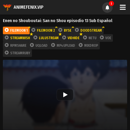
1
ANIMEFENIX.VIP
Enen no Shouboutai: San no Shou episodio 13 Sub Español
FILEMOON 1
FILEMOON 2
BYSE
DOODSTREAM
STREAMWISH
LULUSTREAM
VIDHIDE
NETU
VOE
RPMSHARE
UQLOAD
MP4UPLOAD
MIXDROP
STREAMRUBY