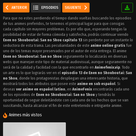
ANTERIOR
EPISODIOS
SIGUIENTE
Para que no estes perdiendo el tiempo dando vueltas buscando los episodios
de tus animes preferidos, te tenemos el principal lugar para que consigas
cada capítulo sin mayores problemas. Es por ello que, esperando tengas la
posibilidad de estar de forma cómoda y satisfecha, podrás continuar viendo
Enen no Shouboutai: San no Shou capítulo 13
sin perderte por un instante lo
seductora de esta trama. Las peculiaridades de este
anime online gratis
fue
uno de los temas mayor preservados por el autor de esta entrega. El anime
Enen no Shouboutai: San no Shou
seguramente lo localizarás en diversas
webs que manejan este tipo de material audiovisual, aunque seguramente no
será de la calidad y facilidad con la que encontrarlo en
Animefenix.vip
. Todo
un arte es lo que lograrás ver en el
episodio 13 de Enen no Shouboutai: San
no Shou
, donde los protagonistas despliegan una interesante historia, que
mostrará todos los atributos que posee este
anime en sub español
. Si
deseas
ver anime en español latino
, en
AnimeFenix
encontrarás cada uno
de los episodios de
Enen no Shouboutai: San no Shou
y tendrás lo
oportunidad de seguir deleitándote con cada uno de los hechos que se van
suscitando, hasta alcanzar el fin de este entretenido e intrigante anime.
Animes más vistos