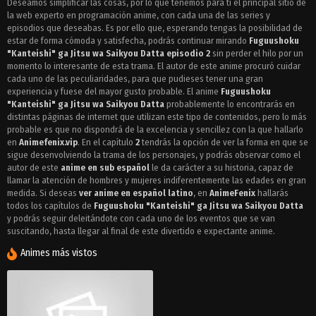
Deseamos simplificar las cosas, por lo que tenemos para ti el principal sitio de
la web experto en programación anime, con cada una de las series y
episodios que deseabas. Es por ello que, esperando tengas la posibilidad de
estar de forma cómoda y satisfecha, podrás continuar mirando
Fuguushoku
"Kanteishi" ga Jitsu wa Saikyou Datta episodio 2
sin perder el hilo por un
momento lo interesante de esta trama. El autor de este anime procuró cuidar
cada uno de las peculiaridades, para que pudieses tener una gran
experiencia y fuese del mayor gusto probable. El anime
Fuguushoku
"Kanteishi" ga Jitsu wa Saikyou Datta
probablemente lo encontrarás en
distintas páginas de internet que utilizan este tipo de contenidos, pero lo más
probable es que no dispondrá de la excelencia y sencillez con la que hallarlo
en
Animefenix.vip
. En el capítulo
2
tendrás la opción de ver la forma en que se
sigue desenvolviendo la trama de los personajes, y podrás observar como el
autor de este
anime en sub español
le da carácter a su historia, capaz de
llamar la atención de hombres y mujeres indiferentemente las edades en gran
medida. Si deseas
ver anime en español latino
, en
AnimeFenix
hallarás
todos los capítulos de
Fuguushoku "Kanteishi" ga Jitsu wa Saikyou Datta
y podrás seguir deleitándote con cada uno de los eventos que se van
suscitando, hasta llegar al final de este divertido e expectante anime.
Animes más vistos