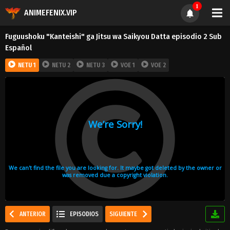
1
ANIMEFENIX.VIP
Fuguushoku "Kanteishi" ga Jitsu wa Saikyou Datta episodio 2 Sub
Español
NETU 1
NETU 2
NETU 3
VOE 1
VOE 2
ANTERIOR
EPISODIOS
SIGUIENTE