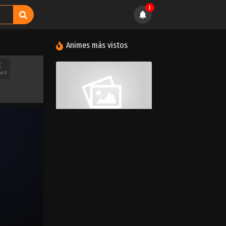
1
Animes más vistos
E
ón 9