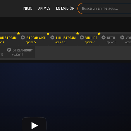
INICIO
ANIMES
EN EMISIÓN
ODSTREAM
STREAMWISH
LULUSTREAM
VIDHIDE
NETU
VO
ón 4
opción 5
opción 6
opción 7
opción 8
opci
STREAMRUBY
 13
opción 14