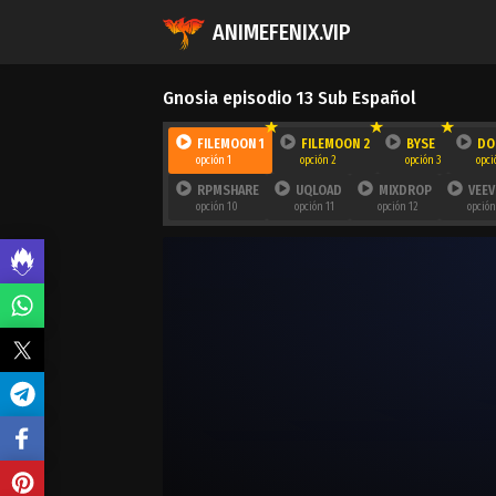
ANIMEFENIX.VIP
Gnosia episodio 13 Sub Español
FILEMOON 1
FILEMOON 2
BYSE
DO
opción 1
opción 2
opción 3
opci
RPMSHARE
UQLOAD
MIXDROP
VEEV
opción 10
opción 11
opción 12
opción