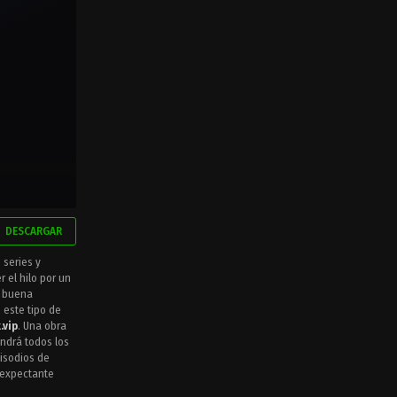
DESCARGAR
 series y
r el hilo por un
y buena
 este tipo de
.vip
. Una obra
ndrá todos los
isodios de
e expectante