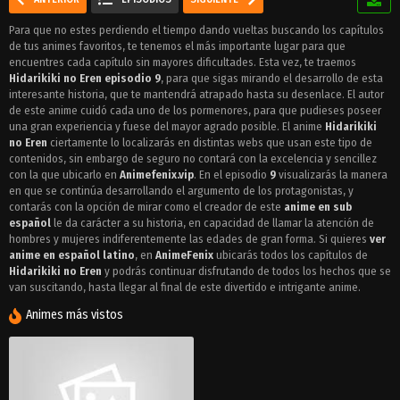
Para que no estes perdiendo el tiempo dando vueltas buscando los capítulos
de tus animes favoritos, te tenemos el más importante lugar para que
encuentres cada capítulo sin mayores dificultades. Esta vez, te traemos
Hidarikiki no Eren episodio 9
, para que sigas mirando el desarrollo de esta
interesante historia, que te mantendrá atrapado hasta su desenlace. El autor
de este anime cuidó cada uno de los pormenores, para que pudieses poseer
una gran experiencia y fuese del mayor agrado posible. El anime
Hidarikiki
no Eren
ciertamente lo localizarás en distintas webs que usan este tipo de
contenidos, sin embargo de seguro no contará con la excelencia y sencillez
con la que ubicarlo en
Animefenix.vip
. En el episodio
9
visualizarás la manera
en que se continúa desarrollando el argumento de los protagonistas, y
contarás con la opción de mirar como el creador de este
anime en sub
español
le da carácter a su historia, en capacidad de llamar la atención de
hombres y mujeres indiferentemente las edades de gran forma. Si quieres
ver
anime en español latino
, en
AnimeFenix
ubicarás todos los capítulos de
Hidarikiki no Eren
y podrás continuar disfrutando de todos los hechos que se
van suscitando, hasta llegar al final de este divertido e intrigante anime.
Animes más vistos