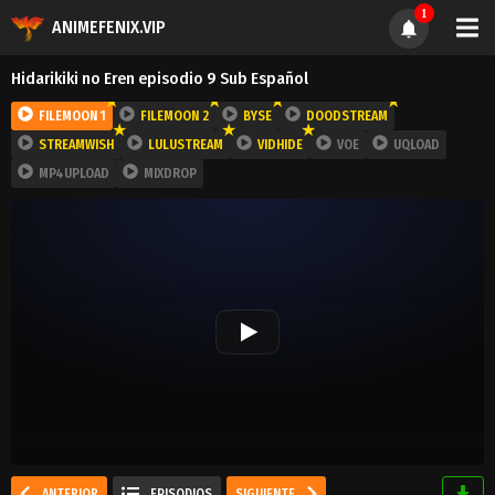
1
ANIMEFENIX.VIP
Hidarikiki no Eren episodio 9 Sub Español
FILEMOON 1
FILEMOON 2
BYSE
DOODSTREAM
STREAMWISH
LULUSTREAM
VIDHIDE
VOE
UQLOAD
MP4UPLOAD
MIXDROP
ANTERIOR
EPISODIOS
SIGUIENTE