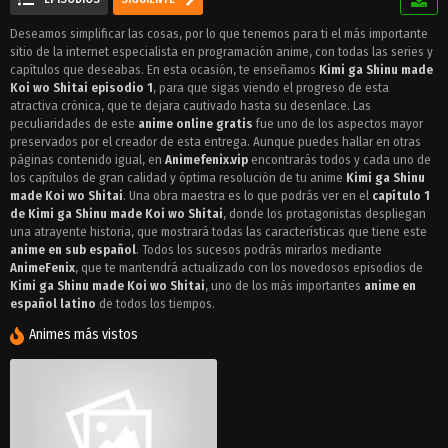
Deseamos simplificar las cosas, por lo que tenemos para ti el más importante
sitio de la internet especialista en programación anime, con todas las series y
capítulos que deseabas. En esta ocasión, te enseñamos
Kimi ga Shinu made
Koi wo Shitai episodio 1
, para que sigas viendo el progreso de esta
atractiva crónica, que te dejara cautivado hasta su desenlace. Las
peculiaridades de este
anime online gratis
fue uno de los aspectos mayor
preservados por el creador de esta entrega. Aunque puedes hallar en otras
páginas contenido igual, en
Animefenix.vip
encontrarás todos y cada uno de
los capítulos de gran calidad y óptima resolución de tu anime
Kimi ga Shinu
made Koi wo Shitai
. Una obra maestra es lo que podrás ver en el
capítulo 1
de Kimi ga Shinu made Koi wo Shitai
, donde los protagonistas despliegan
una atrayente historia, que mostrará todas las características que tiene este
anime en sub español
. Todos los sucesos podrás mirarlos mediante
AnimeFenix
, que te mantendrá actualizado con los novedosos episodios de
Kimi ga Shinu made Koi wo Shitai
, uno de los más importantes
anime en
español latino
de todos los tiempos.
Animes más vistos