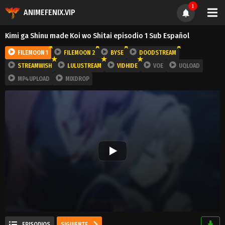
1
ANIMEFENIX.VIP
Kimi ga Shinu made Koi wo Shitai episodio 1 Sub Español
FILEMOON 1
FILEMOON 2
BYSE
DOODSTREAM
STREAMWISH
LULUSTREAM
VIDHIDE
VOE
UQLOAD
MP4UPLOAD
MIXDROP
EPISODIOS
SIGUIENTE