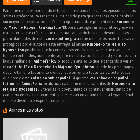
Para que no estes perdiendo el tiempo intentando buscar los episodios de tus
animes preferidos, te tenemos el mejor sitio para que localices cada capítulo
sin mayores complicaciones. En esta oportunidad, te presentamos
Kuroneko
to Majo no Kyoushitsu capítulo 13
, para que sigas mirando el progreso de
esta interesante crónica, que te dejara cautivado hasta su desenlace. Las
particularidades de este
anime online gratis
fue uno de los aspectos mayor
protegidos por el autor de esta entrega. El anime
Kuroneko to Majo no
Kyoushitsu
posiblemente lo conseguirás en diversas webs que usan este
tipo de contenidos, aunque de seguro no estará con la calidad y sencillez con
la que hallarlo en
Animefenix.vip
. Todo un arte es lo que alcanzarás a ver en
el
capítulo 13 de Kuroneko to Majo no Kyoushitsu
, donde los personajes
desarrollan una fascinante crónica, que enseñará todas las características
que posee este
anime en sub español
. Si quieres
ver anime en español
latino
, en
AnimeFenix
localizarás cada uno de los capítulos de
Kuroneko to
Majo no Kyoushitsu
y tendrás lo oportunidad de continuar disfrutando de
cada uno de los acontecimientos que se van originando, hasta llegar al final
de este divertido e expectante anime.
Animes más vistos