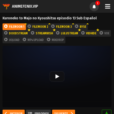
1
ANIMEFENIX.VIP
Kuroneko to Majo no Kyoushitsu episodio 13 Sub Español
FILEMOON 1
FILEMOON 2
FILEMOON 3
BYSE
DOODSTREAM
STREAMWISH
LULUSTREAM
VIDHIDE
VOE
UQLOAD
MP4UPLOAD
MIXDROP
ANTERIOR
EPISODIOS
SIGUIENTE