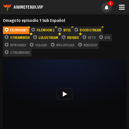
1
ANIMEFENIX.VIP
Omagoto episodio 1 Sub Español
FILEMOON 1
FILEMOON 2
BYSE
DOODSTREAM
STREAMWISH
LULUSTREAM
VIDHIDE
NETU
VOE
RPMSHARE
UQLOAD
MP4UPLOAD
MIXDROP
STREAMRUBY