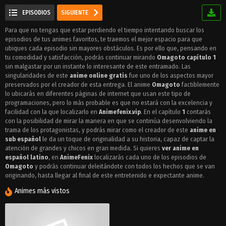
EPISODIOS
SIGUIENTE
Para que no tengas que estar perdiendo el tiempo intentando buscar los
episodios de tus animes favoritos, te traemos el mejor espacio para que
ubiques cada episodio sin mayores obstáculos. Es por ello que, pensando en
tu comodidad y satisfacción, podrás continuar mirando
Omagoto capítulo 1
sin malgastar por un instante lo interesante de este entramado. Las
singularidades de este
anime online gratis
fue uno de los aspectos mayor
preservados por el creador de esta entrega. El anime
Omagoto
factiblemente
lo ubicarás en diferentes páginas de internet que usan este tipo de
programaciones, pero lo más probable es que no estará con la excelencia y
facilidad con la que localizarlo en
Animefenix.vip
. En el capítulo
1
contarás
con la posibilidad de mirar la manera en que se continúa desenvolviendo la
trama de los protagonistas, y podrás mirar como el creador de este
anime en
sub español
le da un toque de originalidad a su historia, capaz de captar la
atención de grandes y chicos en gran medida. Si quieres
ver anime en
español latino
, en
AnimeFenix
localizarás cada uno de los episodios de
Omagoto
y podrás continuar deleitándote con todos los hechos que se van
originando, hasta llegar al final de este entretenido e expectante anime.
Animes más vistos