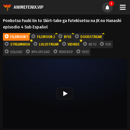
1
ANIMEFENIX.VIP
Ponkotsu Fuuki Iin to Skirt-take ga Futekisetsu na JK no Hanashi
episodio 4 Sub Español
FILEMOON 1
FILEMOON 2
BYSE
DOODSTREAM
STREAMWISH
LULUSTREAM
VIDHIDE
NETU
VOE
UQLOAD
MP4UPLOAD
MIXDROP
VEEV