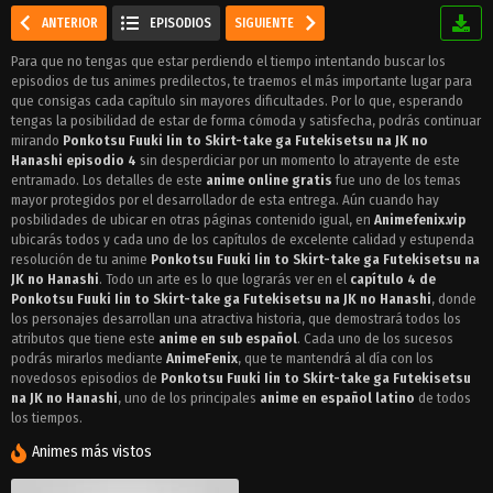
ANTERIOR
EPISODIOS
SIGUIENTE
Para que no tengas que estar perdiendo el tiempo intentando buscar los
episodios de tus animes predilectos, te traemos el más importante lugar para
que consigas cada capítulo sin mayores dificultades. Por lo que, esperando
tengas la posibilidad de estar de forma cómoda y satisfecha, podrás continuar
mirando
Ponkotsu Fuuki Iin to Skirt-take ga Futekisetsu na JK no
Hanashi episodio 4
sin desperdiciar por un momento lo atrayente de este
entramado. Los detalles de este
anime online gratis
fue uno de los temas
mayor protegidos por el desarrollador de esta entrega. Aún cuando hay
posbilidades de ubicar en otras páginas contenido igual, en
Animefenix.vip
ubicarás todos y cada uno de los capítulos de excelente calidad y estupenda
resolución de tu anime
Ponkotsu Fuuki Iin to Skirt-take ga Futekisetsu na
JK no Hanashi
. Todo un arte es lo que lograrás ver en el
capítulo 4 de
Ponkotsu Fuuki Iin to Skirt-take ga Futekisetsu na JK no Hanashi
, donde
los personajes desarrollan una atractiva historia, que demostrará todos los
atributos que tiene este
anime en sub español
. Cada uno de los sucesos
podrás mirarlos mediante
AnimeFenix
, que te mantendrá al día con los
novedosos episodios de
Ponkotsu Fuuki Iin to Skirt-take ga Futekisetsu
na JK no Hanashi
, uno de los principales
anime en español latino
de todos
los tiempos.
Animes más vistos