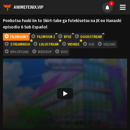
1
ANIMEFENIX.VIP
Ponkotsu Fuuki Iin to Skirt-take ga Futekisetsu na JK no Hanashi
episodio 6 Sub Español
FILEMOON 1
FILEMOON 2
BYSE
DOODSTREAM
STREAMWISH
LULUSTREAM
VIDHIDE
VOE
UQLOAD
MP4UPLOAD
MIXDROP
VEEV