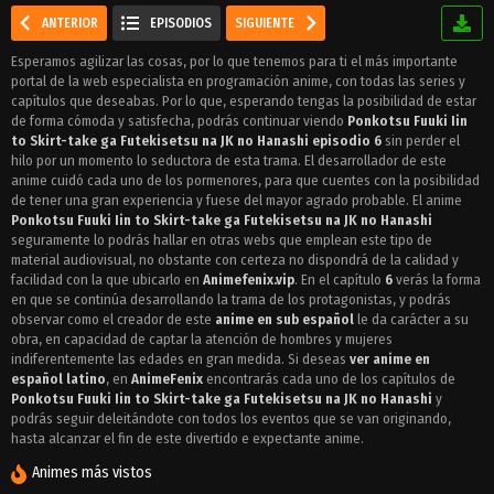
ANTERIOR
EPISODIOS
SIGUIENTE
Esperamos agilizar las cosas, por lo que tenemos para ti el más importante
portal de la web especialista en programación anime, con todas las series y
capítulos que deseabas. Por lo que, esperando tengas la posibilidad de estar
de forma cómoda y satisfecha, podrás continuar viendo
Ponkotsu Fuuki Iin
to Skirt-take ga Futekisetsu na JK no Hanashi episodio 6
sin perder el
hilo por un momento lo seductora de esta trama. El desarrollador de este
anime cuidó cada uno de los pormenores, para que cuentes con la posibilidad
de tener una gran experiencia y fuese del mayor agrado probable. El anime
Ponkotsu Fuuki Iin to Skirt-take ga Futekisetsu na JK no Hanashi
seguramente lo podrás hallar en otras webs que emplean este tipo de
material audiovisual, no obstante con certeza no dispondrá de la calidad y
facilidad con la que ubicarlo en
Animefenix.vip
. En el capítulo
6
verás la forma
en que se continúa desarrollando la trama de los protagonistas, y podrás
observar como el creador de este
anime en sub español
le da carácter a su
obra, en capacidad de captar la atención de hombres y mujeres
indiferentemente las edades en gran medida. Si deseas
ver anime en
español latino
, en
AnimeFenix
encontrarás cada uno de los capítulos de
Ponkotsu Fuuki Iin to Skirt-take ga Futekisetsu na JK no Hanashi
y
podrás seguir deleitándote con todos los eventos que se van originando,
hasta alcanzar el fin de este divertido e expectante anime.
Animes más vistos