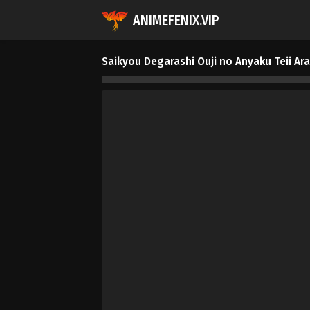
ANIMEFENIX.VIP
Saikyou Degarashi Ouji no Anyaku Teii Ar