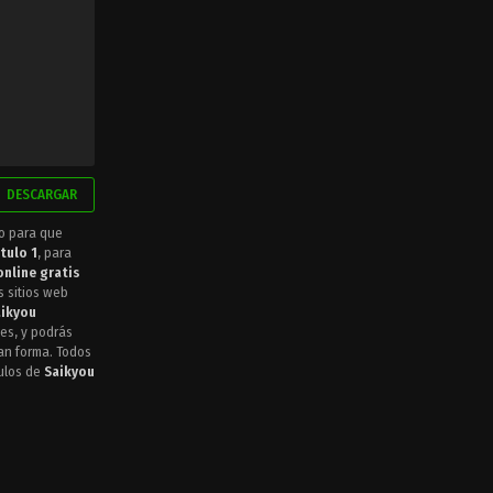
DESCARGAR
io para que
tulo 1
, para
online gratis
s sitios web
aikyou
es, y podrás
ran forma. Todos
tulos de
Saikyou