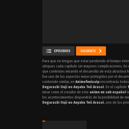
EPISODIOS
SIGUIENTE
Para que no tengas que estar perdiendo el tiempo inten
ubiques cada capítulo sin mayores complicaciones. En 
que continúes mirando el desarrollo de esta atractiva 
fue uno de los aspectos mejor protegidos por el desarro
contenido similar, en
Animefenix.vip
encontrarás todos 
Degarashi Ouji no Anyaku Teii Arasoi
. En el capítulo
mirar como el creador de este
anime en sub español
le
los acontecimientos dispondrás de la posibilidad de mi
Degarashi Ouji no Anyaku Teii Arasoi
, uno de los pri