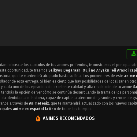
tando buscar los capítulos de tus animes preferidos, te mostramos el principal sit
esta oportunidad, te traemos
Saikyou Degarashi Ouji no Anyaku Teii Arasoi capí
historia, que te mantendrá atrapado hasta su final. Los pormenores de este
anime 
llador de esta entrega. Si bien es cierto que hay posbilidades de localizar en otro
y cada uno de los episodios de excelente calidad y alta resolución de tu anime
S
1
tendrás la opción de ver cómo se continúa desarrollando la trama de los personaj
 da identidad a su historia, capaz de captar la atención de grandes y chicos de g
rarlos a través de
AnimeFenix
, que te mantendrá actualizado con los nuevos capí
ncipales
anime en español latino
de todos los tiempos.
ANIMES RECOMENDADOS