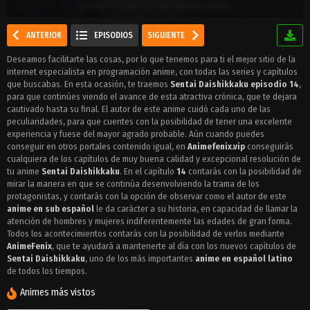
ANTERIOR
EPISODIOS
SIGUIENTE
Deseamos facilitarte las cosas, por lo que tenemos para ti el mejor sitio de la
internet especialista en programación anime, con todas las series y capítulos
que buscabas. En esta ocasión, te traemos
Sentai Daishikkaku episodio 14
,
para que continúes viendo el avance de esta atractiva crónica, que te dejara
cautivado hasta su final. El autor de este anime cuidó cada uno de las
peculiaridades, para que cuentes con la posibilidad de tener una excelente
experiencia y fuese del mayor agrado probable. Aún cuando puedes
conseguir en otros portales contenido igual, en
Animefenix.vip
conseguirás
cualquiera de los capítulos de muy buena calidad y excepcional resolución de
tu anime
Sentai Daishikkaku
. En el capítulo
14
contarás con la posibilidad de
mirar la manera en que se continúa desenvolviendo la trama de los
protagonistas, y contarás con la opción de observar como el autor de este
anime en sub español
le da carácter a su historia, en capacidad de llamar la
atención de hombres y mujeres indiferentemente las edades de gran forma.
Todos los acontecimientos contarás con la posibilidad de verlos mediante
AnimeFenix
, que te ayudará a mantenerte al día con los nuevos capítulos de
Sentai Daishikkaku
, uno de los más importantes
anime en español latino
de todos los tiempos.
Animes más vistos