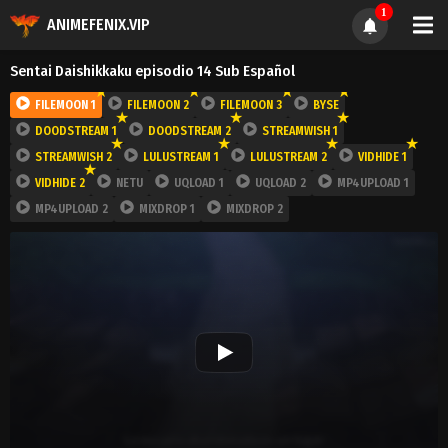
1
ANIMEFENIX.VIP
Sentai Daishikkaku episodio 14 Sub Español
FILEMOON 1
FILEMOON 2
FILEMOON 3
BYSE
DOODSTREAM 1
DOODSTREAM 2
STREAMWISH 1
STREAMWISH 2
LULUSTREAM 1
LULUSTREAM 2
VIDHIDE 1
VIDHIDE 2
NETU
UQLOAD 1
UQLOAD 2
MP4UPLOAD 1
MP4UPLOAD 2
MIXDROP 1
MIXDROP 2