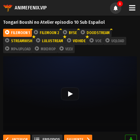
1
ANIMEFENIX.VIP
Tongari Boushi no Atelier episodio 10 Sub Español
FILEMOON 1
FILEMOON 2
BYSE
DOODSTREAM
STREAMWISH
LULUSTREAM
VIDHIDE
VOE
UQLOAD
MP4UPLOAD
MIXDROP
VEEV
ANTERIOR
EPISODIOS
SIGUIENTE