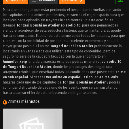
Para que no tengas que estar perdiendo el tiempo dando vueltas buscando
los capítulos de tus animes predilectos, te traemos el mejor espacio para que
localices cada episodio sin mayores impedimentos. En esta ocasión, te
traemos
Tongari Boushi no Atelier episodio 10
, para que permanezcas
viendo el acontecer de esta seductora historia, que te mantendrá atrapado
hasta su conclusión. El autor de este anime cuidó todos los detalles, para que
cuentes con la posibilidad de poseer una excelente experiencia y sea del
mayor gusto posible. El anime
Tongari Boushi no Atelier
probablemente lo
localizarás en varias webs que utilizan este tipo de contenidos, pero de
seguro no será de la calidad y facilidad con la que encontrarlo en
Animefenix.vip
. Una obra maestra es lo que podrás mirar en el
episodio 10
de Tongari Boushi no Atelier
, donde los personajes despliegan una
atrayente crónica, que enseñará todas las condiciones que posee este
anime
en sub español
. Si deseas
ver anime en español latino
, en
AnimeFenix
hallarás cada uno de los capítulos de
Tongari Boushi no Atelier
y podrás
continuar disfrutando de cada uno de los eventos que se van suscitando,
hasta alcanzar el fin de este entretenido e intrigante anime.
Animes más vistos