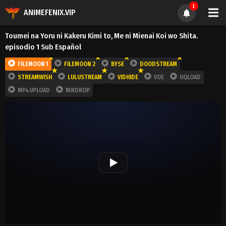
1
ANIMEFENIX.VIP
Toumei na Yoru ni Kakeru Kimi to, Me ni Mienai Koi wo Shita.
episodio 1 Sub Español
FILEMOON 1
FILEMOON 2
BYSE
DOODSTREAM
STREAMWISH
LULUSTREAM
VIDHIDE
VOE
UQLOAD
MP4UPLOAD
MIXDROP