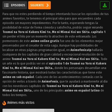
EPISODIOS
SIGUIENTE
Para que no estes perdiendo el tiempo intentando buscar los episodios de tus
animes favoritos, te tenemos el principal sitio para que encuentres cada
episodio sin mayores impedimentos. Por lo tanto, esperando tengas la
posibilidad de estar de forma cómoda y satisfecha, podrás seguir mirando
Toumei na Yoru ni Kakeru Kimi to, Me ni Mienai Koi wo Shita. capítulo 1
sin perder el hilo por un momento lo atractivo de este entramado. Los
pormenores de este
anime online gratis
fue uno de los elementos mejor
preservados por el creador de esta saga. Aunque hay posbilidades de
localizar en otras páginas programación igual, en
Animefenix.vip
hallarás
cualquiera de los capítulos de gran calidad y excepcional resolución de tu
anime
Toumei na Yoru ni Kakeru Kimi to, Me ni Mienai Koi wo Shita.
. Todo
un arte es lo que podrás ver en el
episodio 1 de Toumei na Yoru ni Kakeru
Kimi to, Me ni Mienai Koi wo Shita.
, donde los personajes desarrollan una
fascinante historia, que mostrará todas las características que tiene este
anime en sub español
. Cada uno de los acontecimientos contarás con la
opción de verlos a través de
AnimeFenix
, que te ayudará a mantenerte al día
con los novedosos capítulos de
Toumei na Yoru ni Kakeru Kimi to, Me ni
Mienai Koi wo Shita.
, uno de los principales
anime en español latino
de
todos los tiempos.
Animes más vistos