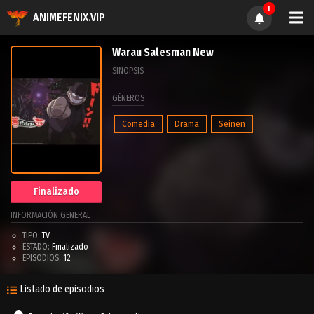
1
ANIMEFENIX.VIP
Warau Salesman New
SINOPSIS
GÉNEROS
Comedia
Drama
Seinen
Finalizado
INFORMACIÓN GENERAL
TIPO:
TV
ESTADO:
Finalizado
EPISODIOS:
12
Listado de episodios