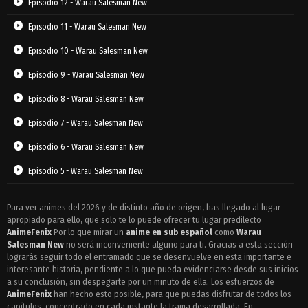
Episodio 12 - Warau Salesman New
Episodio 11 - Warau Salesman New
Episodio 10 - Warau Salesman New
Episodio 9 - Warau Salesman New
Episodio 8 - Warau Salesman New
Episodio 7 - Warau Salesman New
Episodio 6 - Warau Salesman New
Episodio 5 - Warau Salesman New
Episodio 4 - Warau Salesman New
Para ver animes del 2026 y de distinto año de origen, has llegado al lugar
apropiado para ello, que solo te lo puede ofrecer tu lugar predilecto
Episodio 3 - Warau Salesman New
AnimeFenix
Por lo que mirar un
anime en sub español
como
Warau
Episodio 2 - Warau Salesman New
Salesman New
no será inconveniente alguno para ti. Gracias a esta sección
lograrás seguir todo el entramado que se desenvuelve en esta importante e
Episodio 1 - Warau Salesman New
interesante historia, pendiente a lo que pueda evidenciarse desde sus inicios
a su conclusión, sin despegarte por un minuto de ella. Los esfuerzos de
AnimeFenix
han hecho esto posible, para que puedas disfrutar de todos los
capítulos, concentrado en cada instante la trama desarrollada. En