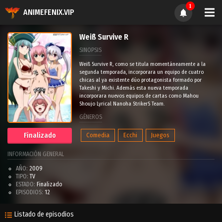
1
ANIMEFENIX.VIP
Weiß Survive R
SINOPSIS
Weiß Survive R, como se titula momentáneamente a la
segunda temporada, incorporara un equipo de cuatro
chicas al ya existente dúo protagonista formado por
Takeshi y Michi. Además esta nueva temporada
incorporara nuevos equipos de cartas como Mahou
Shoujo Lyrical Nanoha StrikerS Team.
GÉNEROS
Comedia
Ecchi
Juegos
Finalizado
INFORMACIÓN GENERAL
AÑO:
2009
TIPO:
TV
ESTADO:
Finalizado
EPISODIOS:
12
Listado de episodios