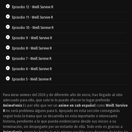
Episodio 12 - Weiß Survive R
Episodio 11 - Weiß Survive R
Episodio 10 - Weiß Survive R
Episodio 9 - Weiß Survive R
Episodio 8 - Weiß Survive R
Episodio 7 - Weiß Survive R
Episodio 6 - Weiß Survive R
Episodio 5 - Weiß Survive R
Episodio 4 - Weiß Survive R
Para mirar animes del 2026 y de diferente año de inicio, has llegado al sitio
adecuado para ello, que solo te lo puede ofrecer tu lugar preferido
Episodio 3 - Weiß Survive R
AnimeFenix
Es por ello que ver un
anime en sub español
como
Weiß Survive
Episodio 2 - Weiß Survive R
R
no será problema alguno para ti. Apoyado en esta sección conseguirás
seguir toda la trama que se desarrolla en esta importante e interesante
Episodio 1 - Weiß Survive R
historia, pendiente a lo que pueda evidenciarse desde sus inicios a su
terminación, sin despegarte por un instante de ella. Todo esto es gracias a
AnimeFenix
, quien ha hecho lo más mínimo posible para disponer de todos los