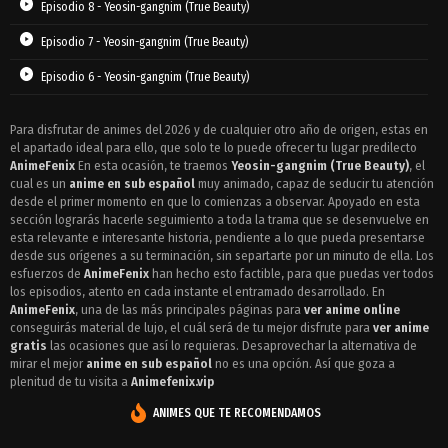
Episodio 8 - Yeosin-gangnim (True Beauty)
Episodio 7 - Yeosin-gangnim (True Beauty)
Episodio 6 - Yeosin-gangnim (True Beauty)
Episodio 5 - Yeosin-gangnim (True Beauty)
Para disfrutar de animes del 2026 y de cualquier otro año de origen, estas en
el apartado ideal para ello, que solo te lo puede ofrecer tu lugar predilecto
Episodio 4 - Yeosin-gangnim (True Beauty)
AnimeFenix
En esta ocasión, te traemos
Yeosin-gangnim (True Beauty)
, el
Episodio 3 - Yeosin-gangnim (True Beauty)
cual es un
anime en sub español
muy animado, capaz de seducir tu atención
desde el primer momento en que lo comienzas a observar. Apoyado en esta
Episodio 2 - Yeosin-gangnim (True Beauty)
sección lograrás hacerle seguimiento a toda la trama que se desenvuelve en
esta relevante e interesante historia, pendiente a lo que pueda presentarse
Episodio 1 - Yeosin-gangnim (True Beauty)
desde sus orígenes a su terminación, sin separtarte por un minuto de ella. Los
esfuerzos de
AnimeFenix
han hecho esto factible, para que puedas ver todos
los episodios, atento en cada instante el entramado desarrollado. En
AnimeFenix
, una de las más principales páginas para
ver anime online
conseguirás material de lujo, el cuál será de tu mejor disfrute para
ver anime
gratis
las ocasiones que así lo requieras. Desaprovechar la alternativa de
mirar el mejor
anime en sub español
no es una opción. Así que goza a
plenitud de tu visita a
Animefenix.vip
ANIMES QUE TE RECOMENDAMOS