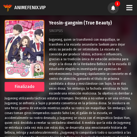
1
ANIMEFENIX.VIP
Yeosin-gangnim (True Beauty)
SINOPSIS
Jugyeong, quien se transformó con maquillaje, se
transfiere a la escuela secundaria Saebom para dejar
atrás su pasado de ser intimidada. La escuela es
conocida por producir ídolos, actores e influencers,
gracias a su tradición única de votación anónima para
elegir a la diosa de la Verdadera Belleza de la escuela. El
estudiante elegido es investigado por agencias de
entretenimiento. Jugyeong rápidamente se convierte en el
centro de atención, ganando el título de próxima
candidata a diosa y mezclándose con Sujin, la ex dos
Finalizado
veces diosa. Sin embargo, la fachada amistosa de Sujin
esconde una intención maliciosa. Su objetivo es derribar a
Jugyeong utilizando tácticas astutas y trampas. Decidida a no volver a ser una víctima,
Jugyeong se enfrenta a Sujin y promete convertirse en la próxima diosa. Se involucra en
una feroz guerra de votación mientras oculta su rostro sin maquillaje. Sin embargo, las
cosas toman giros inesperados cuando Suho Lee, el galán de la escuela, ve
accidentalmente su rostro desnudo, y Jugyeong se cruza con el enigmático SeoJun Han,
quien está decidido a revelar su verdadera identidad. A medida que la vida de Jugyeong
se entrelaza cada vez más con estos dos, se desarrolla una emocionante historia de
belleza, intriga y autodescubrimiento. ¿Jugyeong lo conquistará todo o sucumbirá a las