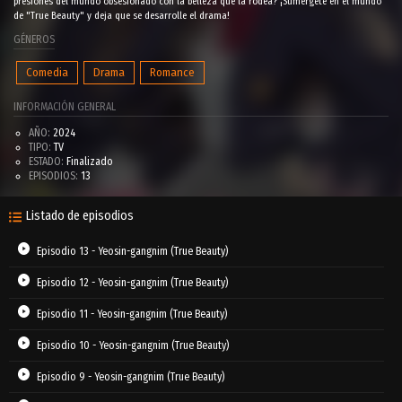
presiones del mundo obsesionado con la belleza que la rodea? ¡Sumérgete en el mundo
de "True Beauty" y deja que se desarrolle el drama!
GÉNEROS
Comedia
Drama
Romance
INFORMACIÓN GENERAL
AÑO:
2024
TIPO:
TV
ESTADO:
Finalizado
EPISODIOS:
13
Listado de episodios
Episodio 13 - Yeosin-gangnim (True Beauty)
Episodio 12 - Yeosin-gangnim (True Beauty)
Episodio 11 - Yeosin-gangnim (True Beauty)
Episodio 10 - Yeosin-gangnim (True Beauty)
Episodio 9 - Yeosin-gangnim (True Beauty)