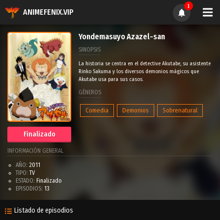
1
ANIMEFENIX.VIP
Yondemasuyo Azazel-san
SINOPSIS
La historia se centra en el detective Akutabe, su asistente
Rinko Sakuma y los diversos demonios mágicos que
Akutabe usa para sus casos.
GÉNEROS
Comedia
Demonios
Sobrenatural
Finalizado
INFORMACIÓN GENERAL
AÑO:
2011
TIPO:
TV
ESTADO:
Finalizado
EPISODIOS:
13
Listado de episodios