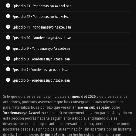
Episodio 13 - Yondemasuyo Azazel-san
Episodio 12 - Yondemasuyo Azazel-san
Episodio 11 - Yondemasuyo Azazel-san
Episodio 10 - Yondemasuyo Azazel-san
Episodio 9 - Yondemasuyo Azazel-san
Episodio 8 - Yondemasuyo Azazel-san
Episodio 7 - Yondemasuyo Azazel-san
Episodio 6 - Yondemasuyo Azazel-san
Episodio 5 - Yondemasuyo Azazel-san
Si lo que quieres es ver los principales
animes del 2026
y de diversos años
anteriores, podemos aseverarte que has conseguido el más relevante sitio
Episodio 4 - Yondemasuyo Azazel-san
para materializarlo. Es por ello que ver un
anime en sub español
como
Episodio 3 - Yondemasuyo Azazel-san
Yondemasuyo Azazel-san
no será inconveniente alguno para ti. Apoyado en
esta sección podrás hacerle seguimiento a todo el entramado que se
Episodio 2 - Yondemasuyo Azazel-san
desenvuelve en esta importante e interesante historia, atento a lo que pueda
mostrarse desde sus principios a su terminación, sin apartarte por un instante
Episodio 1 - Yondemasuyo Azazel-san
de ella. Los esfuerzos de
AnimeFenix
han hecho esto posible, para que