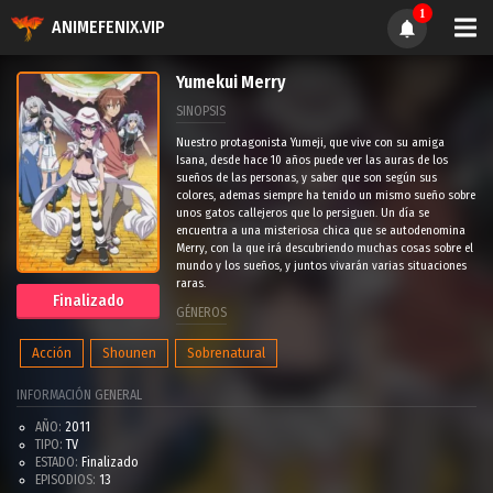
1
ANIMEFENIX.VIP
Yumekui Merry
SINOPSIS
Nuestro protagonista Yumeji, que vive con su amiga
Isana, desde hace 10 años puede ver las auras de los
sueños de las personas, y saber que son según sus
colores, ademas siempre ha tenido un mismo sueño sobre
unos gatos callejeros que lo persiguen. Un día se
encuentra a una misteriosa chica que se autodenomina
Merry, con la que irá descubriendo muchas cosas sobre el
mundo y los sueños, y juntos vivarán varias situaciones
raras.
Finalizado
GÉNEROS
Acción
Shounen
Sobrenatural
INFORMACIÓN GENERAL
AÑO:
2011
TIPO:
TV
ESTADO:
Finalizado
EPISODIOS:
13