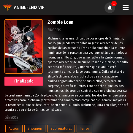
1
ANIMEFENIX.VIP
Zombie Loan
SINOPSIS
Michiru Kita es una chica que posee ojos de Shinigami,
por lo que puede ver "anillos negros" alrededor de los
cuellos de las personas. Este anillo simboliza la muerte
inminente de la persona; una vez que estén destinados a
morir, un anillo gris, que es invisible a la gente normal,
aparece alrededor de su cuello. Pasado el tiempo, el anillo
se torna más oscuro, y una vez que el anillo esté
totalmente a negro, la persona muere. Chika Akatsuki y
Shito Tachibana, dos muchachos de su clase, tienen
Finalizado
anillos negros alrededor de sus cuellos, pero para su
sorpresa, no están muertos. Esto se debe a que los dos
muchachos hicieron un contrato con una oficina secreta
de préstamo llamada Zombie-Loan. Para mantenerse con vida, los dos tienen que buscar
a zombies para la oficina, y exterminarlos cuanto mas complicado el zombie, mayor es
la recompensa que se descuenta de su deuda. Cuando Michiru se junta con ellos, se dará
cuenta que su vida será más complicada.
GÉNEROS
Acción
Shounen
Sobrenatural
Terror