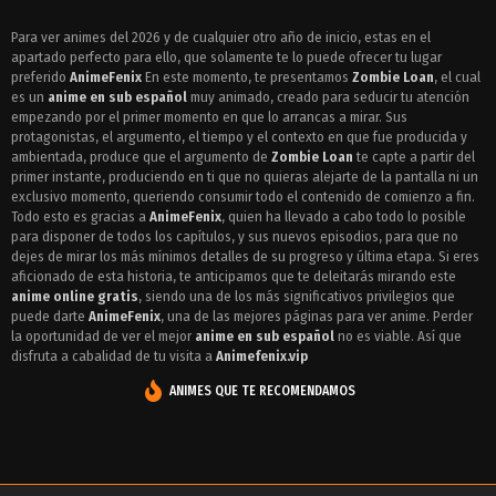
Episodio 5 - Zombie Loan
Para ver animes del 2026 y de cualquier otro año de inicio, estas en el
apartado perfecto para ello, que solamente te lo puede ofrecer tu lugar
Episodio 4 - Zombie Loan
preferido
AnimeFenix
En este momento, te presentamos
Zombie Loan
, el cual
Episodio 3 - Zombie Loan
es un
anime en sub español
muy animado, creado para seducir tu atención
empezando por el primer momento en que lo arrancas a mirar. Sus
Episodio 2 - Zombie Loan
protagonistas, el argumento, el tiempo y el contexto en que fue producida y
ambientada, produce que el argumento de
Zombie Loan
te capte a partir del
Episodio 1 - Zombie Loan
primer instante, produciendo en ti que no quieras alejarte de la pantalla ni un
exclusivo momento, queriendo consumir todo el contenido de comienzo a fin.
Todo esto es gracias a
AnimeFenix
, quien ha llevado a cabo todo lo posible
para disponer de todos los capítulos, y sus nuevos episodios, para que no
dejes de mirar los más mínimos detalles de su progreso y última etapa. Si eres
aficionado de esta historia, te anticipamos que te deleitarás mirando este
anime online gratis
, siendo una de los más significativos privilegios que
puede darte
AnimeFenix
, una de las mejores páginas para ver anime. Perder
la oportunidad de ver el mejor
anime en sub español
no es viable. Así que
disfruta a cabalidad de tu visita a
Animefenix.vip
ANIMES QUE TE RECOMENDAMOS