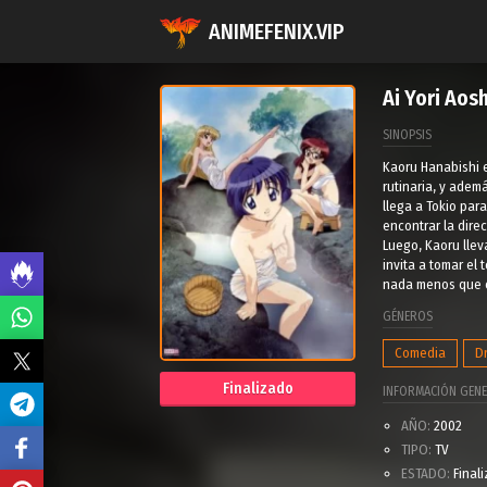
ANIMEFENIX.VIP
Ai Yori Aosh
SINOPSIS
Kaoru Hanabishi e
rutinaria, y adem
llega a Tokio par
encontrar la dire
Luego, Kaoru llev
invita a tomar el
nada menos que 
GÉNEROS
Comedia
D
Finalizado
INFORMACIÓN GENE
AÑO:
2002
TIPO:
TV
ESTADO:
Final