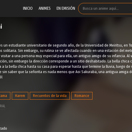
INICIO
ANIMES
EN EMISIÓN
i
s un estudiante universitario de segundo año, de la Universidad de Meiritsu, en T
ás solitaria. Sin embargo, su rutina se ve afectada cuando en una estación del me
a visitar a una persona muy especial para ella, un antiguo amigo de su infancia. Al
cción, sin embargo la dirección corresponde a un sitio deshabitado. La bella chica 
a a la bella chica hasta su casa para esperar hasta que termine la lluvia, luego de 
 te sin saber que la señorita es nada menos que Aoi Sakuraba, una antigua amiga d
él
rama
Harem
Recuentos de la vida
Romance
RAL
izado