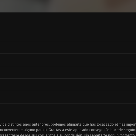
y de distintos años anteriores, podemos afirmarte que has localizado el más importa
inconveniente alguno para ti. Gracias a este apartado conseguirás hacerle seguim
 presentarse desde sus comienzos a su conclusión, sin separtarte por un momento 