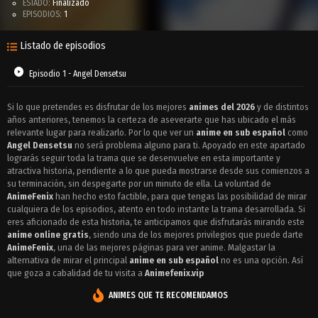
ESTADO:
Finalizado
EPISODIOS:
1
Listado de episodios
Episodio 1 - Angel Densetsu
Si lo que pretendes es disfrutar de los mejores
animes del 2026
y de distintos
años anteriores, tenemos la certeza de aseverarte que has ubicado el más
relevante lugar para realizarlo. Por lo que ver un
anime en sub español
como
Angel Densetsu
no será problema alguno para ti. Apoyado en este apartado
lograrás seguir toda la trama que se desenvuelve en esta importante y
atractiva historia, pendiente a lo que pueda mostrarse desde sus comienzos a
su terminación, sin despegarte por un minuto de ella. La voluntad de
AnimeFenix
han hecho esto factible, para que tengas las posibilidad de mirar
cualquiera de los episodios, atento en todo instante la trama desarrollada. Si
eres aficionado de esta historia, te anticipamos que disfrutarás mirando este
anime online gratis
, siendo una de los mejores privilegios que puede darte
AnimeFenix
, una de las mejores páginas para ver anime. Malgastar la
alternativa de mirar el principal
anime en sub español
no es una opción. Así
que goza a cabalidad de tu visita a
Animefenix.vip
ANIMES QUE TE RECOMENDAMOS