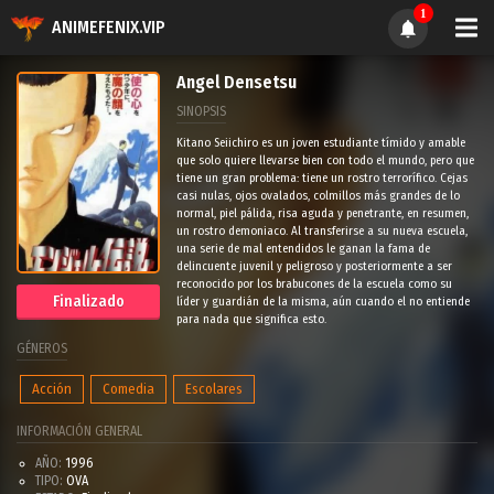
1
ANIMEFENIX.VIP
Angel Densetsu
SINOPSIS
Kitano Seiichiro es un joven estudiante tímido y amable
que solo quiere llevarse bien con todo el mundo, pero que
tiene un gran problema: tiene un rostro terrorífico. Cejas
casi nulas, ojos ovalados, colmillos más grandes de lo
normal, piel pálida, risa aguda y penetrante, en resumen,
un rostro demoniaco. Al transferirse a su nueva escuela,
una serie de mal entendidos le ganan la fama de
delincuente juvenil y peligroso y posteriormente a ser
reconocido por los brabucones de la escuela como su
Finalizado
líder y guardián de la misma, aún cuando el no entiende
para nada que significa esto.
GÉNEROS
Acción
Comedia
Escolares
INFORMACIÓN GENERAL
AÑO:
1996
TIPO:
OVA