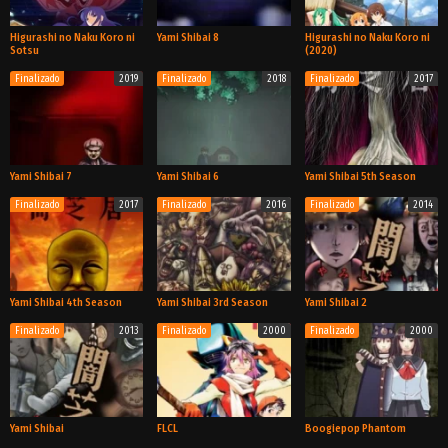
Higurashi no Naku Koro ni
Yami Shibai 8
Higurashi no Naku Koro ni
Sotsu
(2020)
Finalizado
2019
Finalizado
2018
Finalizado
2017
TV
TV
TV
Yami Shibai 7
Yami Shibai 6
Yami Shibai 5th Season
Finalizado
2017
Finalizado
2016
Finalizado
2014
TV
TV
TV
Yami Shibai 4th Season
Yami Shibai 3rd Season
Yami Shibai 2
Finalizado
2013
Finalizado
2000
Finalizado
2000
TV
TV
TV
Yami Shibai
FLCL
Boogiepop Phantom