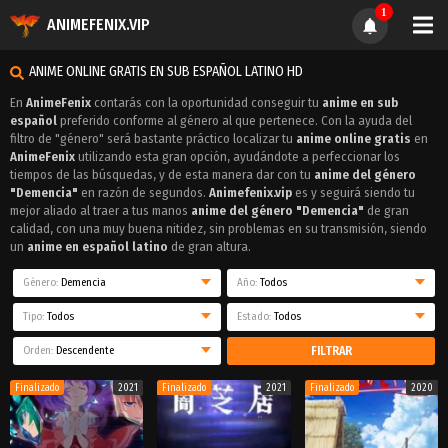
1
ANIMEFENIX.VIP
ANIME ONLINE GRATIS EN SUB ESPAÑOL LATINO HD
En
AnimeFenix
contarás con la oportunidad conseguir tu
anime en sub
español
preferido conforme al género al que pertenece. Con la ayuda del
filtro de "género" será bastante práctico localizar tu
anime online gratis
en
AnimeFenix
utilizando esta gran opción, ayudándote a perfeccionar los
tiempos de las búsquedas, y de esta manera dar con tu
anime del género
"Demencia"
en razón de segundos.
Animefenix.vip
es y seguirá siendo tu
mejor aliado al traer a tus manos
anime del género "Demencia"
de gran
calidad, con una muy buena nitidez, sin problemas en su transmisión, siendo
un
anime en español latino
de gran altura.
Género:
Demencia
Año:
Todos
Tipo:
Todos
Estado:
Todos
Orden:
Descendente
FILTRAR
Finalizado
2021
Finalizado
2021
Finalizado
2020