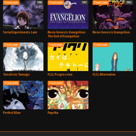
Finalizado
1998
Finalizado
1997
Finalizado
1995
TV
OVA
TV
Serial Experiments Lain
Neon Genesis Evangelion:
Neon Genesis Evangelion
The End of Evangelion
Finalizado
Finalizado
Finalizado
TV
Película
TV
Tenshi no Tamago
FLCL Progressive
FLCL Alternative
Finalizado
Finalizado
Película
Película
Película
Perfect Blue
Paprika