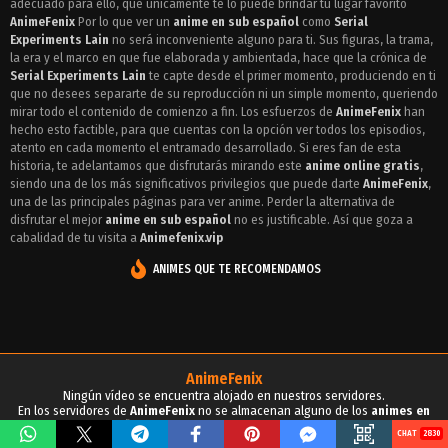
adecuado para ello, que unicamente te lo puede brindar tu lugar favorito
Episodio 4 - Serial Experiments Lain
AnimeFenix
Por lo que ver un
anime en sub español
como
Serial
Episodio 3 - Serial Experiments Lain
Experiments Lain
no será inconveniente alguno para ti. Sus figuras, la trama,
la era y el marco en que fue elaborada y ambientada, hace que la crónica de
Episodio 2 - Serial Experiments Lain
Serial Experiments Lain
te capte desde el primer momento, produciendo en ti
que no desees separarte de su reproducción ni un simple momento, queriendo
Episodio 1 - Serial Experiments Lain
mirar todo el contenido de comienzo a fin. Los esfuerzos de
AnimeFenix
han
hecho esto factible, para que cuentas con la opción ver todos los episodios,
atento en cada momento el entramado desarrollado. Si eres fan de esta
historia, te adelantamos que disfrutarás mirando este
anime online gratis
,
siendo una de los más significativos privilegios que puede darte
AnimeFenix
,
una de las principales páginas para ver anime. Perder la alternativa de
disfrutar el mejor
anime en sub español
no es justificable. Así que goza a
cabalidad de tu visita a
Animefenix.vip
ANIMES QUE TE RECOMENDAMOS
AnimeFenix
Ningún vídeo se encuentra alojado en nuestros servidores.
En los servidores de
AnimeFenix
no se almacenan alguno de los
animes en
sub español
, para tu conocimiento y demás propósitos.
2830