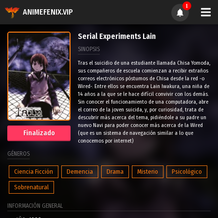
1
ANIMEFENIX.VIP
Serial Experiments Lain
SINOPSIS
Tras el suicidio de una estudiante llamada Chisa Yomoda,
sus compañeros de escuela comienzan a recibir extraños
correos electrónicos póstumos de Chisa desde la red -o
Wired-. Entre ellos se encuentra Lain Iwakura, una niña de
14 años a la que se le hace difícil convivir con los demás.
Sin conocer el funcionamiento de una computadora, abre
el correo de la joven suicida, y, por curiosidad, trata de
descubrir más acerca del tema, pidiéndole a su padre un
nuevo Navi para poder conocer más acerca de la Wired
Finalizado
(que es un sistema de navegación similar a lo que
conocemos por internet)
GÉNEROS
Ciencia Ficción
Demencia
Drama
Misterio
Psicológico
Sobrenatural
INFORMACIÓN GENERAL