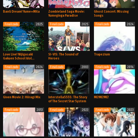
BanG Dream! Yume∞Mita
Zombieland Saga Movie:
Ghost Concert: Missing
Yumeginga Paradise
Songs
Finalizado
2025
Finalizado
2025
Finalizado
2024
TV
Película
TV
Love Live! Nijigasaki
SI-VIS: The Sound of
Trapezium
Gakuen School Idol
Heroes
Doukoukai: Kanketsu-hen
Finalizado
2024
Finalizado
2003
Finalizado
2014
Película
TV
TV
Given Movie 2: Hiiragi Mix
Interstella5555: The 5tory
ME!ME!ME!
of The 5ecret 5tar 5ystem
Finalizado
2013
Finalizado
2023
Finalizado
2023
TV
Pelicula
Especial