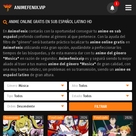
1
ANIMEFENIX.VIP
ANIME ONLINE GRATIS EN SUB ESPAÑOL LATINO HD
En
AnimeFenix
contarás con la oportunidad conseguir tu
anime en sub
español
preferido conforme al género al que pertenece. Con la ayuda del
filtro de "género" será bastante práctico localizar tu
anime online gratis
en
AnimeFenix
utilizando esta gran opción, ayudándote a perfeccionar los
tiempos de las búsquedas, y de esta manera dar con tu
anime del género
"Musica"
en razón de segundos.
Animefenix.vip
es y seguirá siendo tu mejor
aliado al traer a tus manos
anime del género "Musica"
de gran calidad, con
una muy buena nitidez, sin problemas en su transmisión, siendo un
anime en
español latino
de gran altura.
Género:
Música
Año:
Todos
Tipo:
Todos
Estado:
Todos
Orden:
Descendente
FILTRAR
En emision
2026
Finalizado
2026
Finalizado
2026