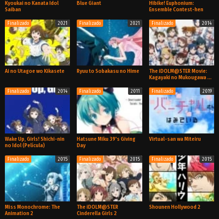
Kyoukai no Kanata Idol
Blue Giant
Hibike! Euphonium:
Saiban
Ensemble Contest-hen
Finalizado
2021
Finalizado
2021
Finalizado
2014
Especial
Pelicula
Pelicula
Ai no Utagoe wo Kikasete
Ryuu to Sobakasu no Hime
The iDOLM@STER Movie:
Kagayaki no Mukougawa e!
(Película)
Finalizado
2014
Finalizado
2011
Finalizado
2019
Pelicula
Pelicula
Pelicula
Wake Up, Girls! Shichi-nin
Hatsune Miku 39's Giving
Virtual-san wa Miteiru
no Idol (Película)
Day
Finalizado
2015
Finalizado
2015
Finalizado
2015
Pelicula
Pelicula
TV
Miss Monochrome: The
The iDOLM@STER
Shounen Hollywood 2
Animation 2
Cinderella Girls 2