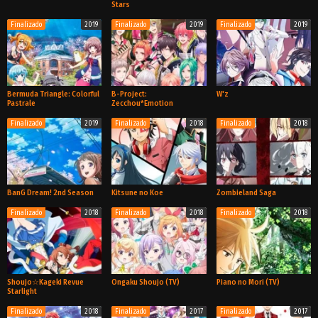
Stars
Finalizado
2019
Finalizado
2019
Finalizado
2019
TV
TV
TV
Bermuda Triangle: Colorful
B-Project:
W'z
Pastrale
Zecchou*Emotion
Finalizado
2019
Finalizado
2018
Finalizado
2018
TV
TV
TV
BanG Dream! 2nd Season
Kitsune no Koe
Zombieland Saga
Finalizado
2018
Finalizado
2018
Finalizado
2018
TV
TV
TV
Shoujo☆Kageki Revue
Ongaku Shoujo (TV)
Piano no Mori (TV)
Starlight
Finalizado
2018
Finalizado
2017
Finalizado
2017