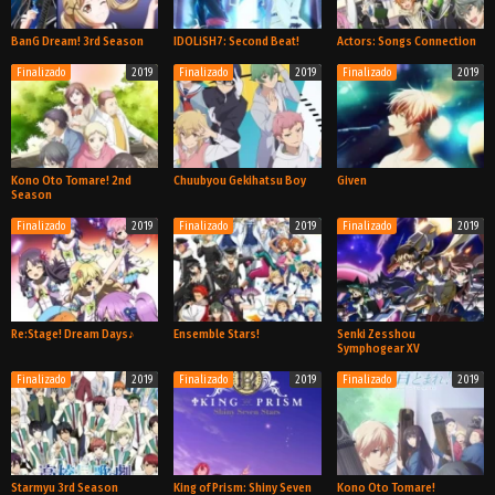
BanG Dream! 3rd Season
IDOLiSH7: Second Beat!
Actors: Songs Connection
Finalizado
2019
Finalizado
2019
Finalizado
2019
TV
TV
TV
Kono Oto Tomare! 2nd
Chuubyou Gekihatsu Boy
Given
Season
Finalizado
2019
Finalizado
2019
Finalizado
2019
TV
TV
TV
Re:Stage! Dream Days♪
Ensemble Stars!
Senki Zesshou
Symphogear XV
Finalizado
2019
Finalizado
2019
Finalizado
2019
TV
TV
TV
Starmyu 3rd Season
King of Prism: Shiny Seven
Kono Oto Tomare!