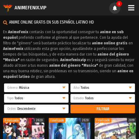
1
ANIMEFENIX.VIP
ANIME ONLINE GRATIS EN SUB ESPAÑOL LATINO HD
En
AnimeFenix
contarás con la oportunidad conseguir tu
anime en sub
español
preferido conforme al género al que pertenece. Con la ayuda del
filtro de "género" será bastante práctico localizar tu
anime online gratis
en
AnimeFenix
utilizando esta gran opción, ayudándote a perfeccionar los
tiempos de las búsquedas, y de esta manera dar con tu
anime del género
"Musica"
en razón de segundos.
Animefenix.vip
es y seguirá siendo tu mejor
aliado al traer a tus manos
anime del género "Musica"
de gran calidad, con
una muy buena nitidez, sin problemas en su transmisión, siendo un
anime en
español latino
de gran altura.
Género:
Música
Año:
Todos
Tipo:
Todos
Estado:
Todos
Orden:
Descendente
FILTRAR
Finalizado
2020
Finalizado
2020
Finalizado
2019