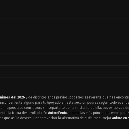
nimes del 2026
y de distintos años previos, podemos aseverarte que has encontrado
inconveniente alguno para ti. Apoyado en esta sección podrás seguir todo el entr
principios a su conclusión, sin separtarte por un instante de ella. Los esfuerzos d
ento la trama desarrollada. En
AnimeFenix
, una de las más principales webs para
z que así lo desees. Desaprovechar la alternativa de disfrutar el mejor
anime en 