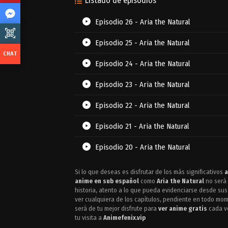
Listado de episodios
Episodio 26 - Aria the Natural
Episodio 25 - Aria the Natural
Episodio 24 - Aria the Natural
Episodio 23 - Aria the Natural
Episodio 22 - Aria the Natural
Episodio 21 - Aria the Natural
Episodio 20 - Aria the Natural
Episodio 19 - Aria the Natural
Si lo que deseas es disfrutar de los más significativos
a
anime en sub español
como
Aria the Natural
no será 
Episodio 18 - Aria the Natural
historia, atento a lo que pueda evidenciarse desde sus 
ver cualquiera de los capítulos, pendiente en todo mom
será de tu mejor disfrute para
ver anime gratis
cada ve
Episodio 17 - Aria the Natural
tu visita a
Animefenix.vip