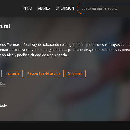
INICIO
ANIMES
EN EMISIÓN
tural
rie, Mizunashi Akari sigue trabajando como gondolera junto con sus amigas de las 
renamiento para convertirse en gondoleras profesionales, conocerán nuevas perso
, escenica y pacífica ciudad de Neo Venecia.
Fantasía
Recuentos de la vida
Shounen
RAL
izado