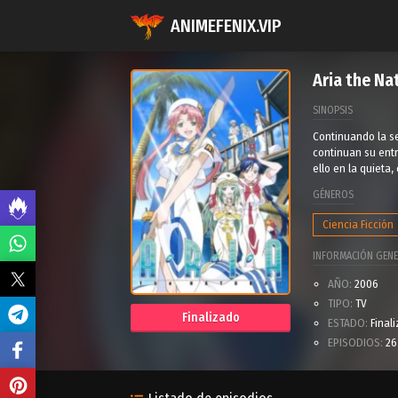
ANIMEFENIX.VIP
Aria the Na
SINOPSIS
Continuando la se
continuan su ent
ello en la quieta
GÉNEROS
Ciencia Ficción
INFORMACIÓN GENE
AÑO:
2006
TIPO:
TV
Finalizado
ESTADO:
Final
EPISODIOS:
26