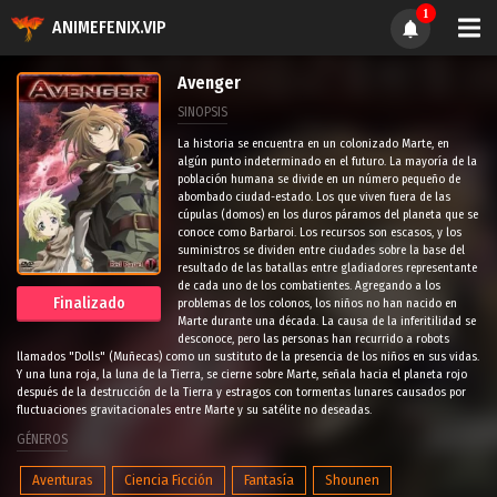
1
ANIMEFENIX.VIP
Avenger
SINOPSIS
La historia se encuentra en un colonizado Marte, en
algún punto indeterminado en el futuro. La mayoría de la
población humana se divide en un número pequeño de
abombado ciudad-estado. Los que viven fuera de las
cúpulas (domos) en los duros páramos del planeta que se
conoce como Barbaroi. Los recursos son escasos, y los
suministros se dividen entre ciudades sobre la base del
resultado de las batallas entre gladiadores representante
de cada uno de los combatientes. Agregando a los
Finalizado
problemas de los colonos, los niños no han nacido en
Marte durante una década. La causa de la inferitilidad se
desconoce, pero las personas han recurrido a robots
llamados "Dolls" (Muñecas) como un sustituto de la presencia de los niños en sus vidas.
Y una luna roja, la luna de la Tierra, se cierne sobre Marte, señala hacia el planeta rojo
después de la destrucción de la Tierra y estragos con tormentas lunares causados por
fluctuaciones gravitacionales entre Marte y su satélite no deseadas.
GÉNEROS
Aventuras
Ciencia Ficción
Fantasía
Shounen