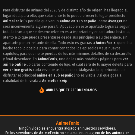
Episodio 5 - Avenger
Para disfrutar de animes del 2026 y de distinto año de origen, has llegado al
lugar ideal para ello, que solamente te lo puede ofrecer tu lugar predilecto
Episodio 4 - Avenger
AnimeFenix
Es por ello que ver un
anime en sub español
como
Avenger
no
Episodio 3 - Avenger
será inconveniente alguno para ti. Apoyado en este apartado lograrás seguir
toda la trama que se desenvuelve en esta importante y encantadora historia,
Episodio 2 - Avenger
atento a lo que pueda presentarse desde sus principios a su desenlace, sin
apartarte por un instante de ella. Todo esto es gracias a
AnimeFenix
, quien ha
Episodio 1 - Avenger
hecho todo lo posible para contar con todos los episodios y sus nuevos
capítulos, para que no te pierdas de los más mínimos detalles de su desarrollo
y final desenlace. En
AnimeFenix
, una de las más notables páginas para
ver
anime online
ubicarás contenido de lujo, el cuál será de tu mayor deleite para
ver anime gratis
cada vez que así lo desees. Malgastar la oportunidad de
disfrutar el principal
anime en sub español
no es viable. Así que goza a
cabalidad de tu visita a
Animefenix.vip
ANIMES QUE TE RECOMENDAMOS
AnimeFenix
Ningún vídeo se encuentra alojado en nuestros servidores.
En los servidores de
AnimeFenix
no se almacenan alguno de los
animes en