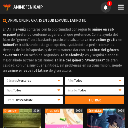
1
ANIMEFENIX.VIP
ANIME ONLINE GRATIS EN SUB ESPAÑOL LATINO HD
En
AnimeFenix
contarás con la oportunidad conseguir tu
anime en sub
español
preferido conforme al género al que pertenece. Con la ayuda del
filtro de "género" será bastante práctico localizar tu
anime online gratis
en
AnimeFenix
utilizando esta gran opción, ayudándote a perfeccionar los
tiempos de las búsquedas, y de esta manera dar con tu
anime del género
"Aventuras"
en razón de segundos.
Animefenix.vip
es y seguirá siendo tu
mejor aliado al traer a tus manos
anime del género "Aventuras"
de gran
calidad, con una muy buena nitidez, sin problemas en su transmisión, siendo
un
anime en español latino
de gran altura.
Género:
Aventuras
Año:
Todos
Tipo:
Todos
Estado:
Todos
Orden:
Descendente
FILTRAR
En emision
2026
Finalizado
2026
En emision
2026