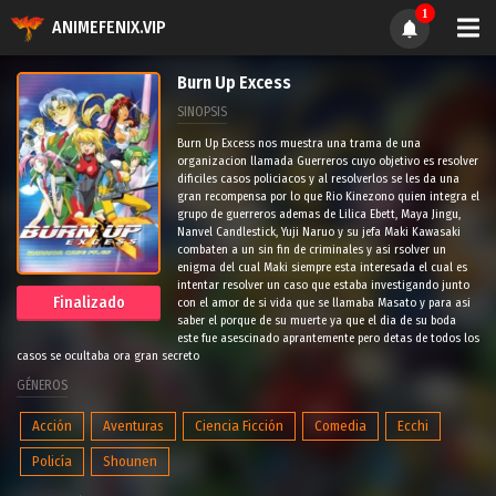
1
ANIMEFENIX.VIP
Burn Up Excess
SINOPSIS
Burn Up Excess nos muestra una trama de una
organizacion llamada Guerreros cuyo objetivo es resolver
dificiles casos policiacos y al resolverlos se les da una
gran recompensa por lo que Rio Kinezono quien integra el
grupo de guerreros ademas de Lilica Ebett, Maya Jingu,
Nanvel Candlestick, Yuji Naruo y su jefa Maki Kawasaki
combaten a un sin fin de criminales y asi rsolver un
enigma del cual Maki siempre esta interesada el cual es
intentar resolver un caso que estaba investigando junto
Finalizado
con el amor de si vida que se llamaba Masato y para asi
saber el porque de su muerte ya que el dia de su boda
este fue asescinado aprantemente pero detas de todos los
casos se ocultaba ora gran secreto
GÉNEROS
Acción
Aventuras
Ciencia Ficción
Comedia
Ecchi
Policía
Shounen