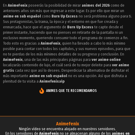
Episodio 5 - Burn Up Excess
En
AnimeFenix
poseerás la posibilidad de mirar
animes del 2026
como de
anteriores años sin más que ingresar a este lugar. Es por ello que mirar un
Episodio 4 - Burn Up Excess
anime en sub español
como
Burn Up Excess
no será problema alguno para ti.
Episodio 3 - Burn Up Excess
Sus protagonistas, la trama, la época y el entorno en que fue creada y
enmarcada, hace que el argumento de
Burn Up Excess
te capte desde el
Episodio 2 - Burn Up Excess
primer instante, haciendo que no pienses en retirarte de la pantalla ni un
exclusivo momento, queriendo consumir todo el programa de comienzo a fin.
Episodio 1 - Burn Up Excess
Todo esto es gracias a
AnimeFenix
, quien ha llevado a cabo lo más mínimo
posible para contar con todos los capítulos, y sus nuevos episodios, para que
no te pierdas de los más mínimos detalles de su progreso y conclusión. En
AnimeFenix
, una de las más principales páginas para
ver anime online
localizarás contenido de lujo, el cuál será de tu mejor deleite para
ver anime
gratis
cada vez que así lo desees. Desperdiciar la alternativa de disfrutar el
más importante
anime en sub español
no es una opción. Así que disfruta a
plenitud de tu visita a
Animefenix.vip
ANIMES QUE TE RECOMENDAMOS
AnimeFenix
Ningún vídeo se encuentra alojado en nuestros servidores.
En los servidores de
AnimeFenix
no se almacenan alguno de los
animes en