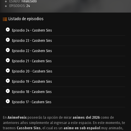
ESTADO:
Finalizado
EPISODIOS:
24
Listado de episodios
Episodio 24 - Casshern Sins
Episodio 23 - Casshern Sins
Episodio 22 - Casshern Sins
Episodio 21 - Casshern Sins
Episodio 20 - Casshern Sins
Episodio 19 - Casshern Sins
Episodio 18 - Casshern Sins
Episodio 17 - Casshern Sins
Episodio 16 - Casshern Sins
En
AnimeFenix
poseerás la opción de mirar
animes del 2026
como de
anteriores años simplemente al ingresar a este espacio. En este momento, te
Episodio 15 - Casshern Sins
traemos
Casshern Sins
, el cual es un
anime en sub español
muy animado,