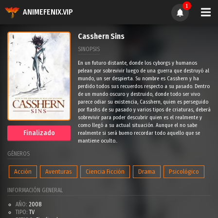
1
ANIMEFENIX.VIP
Casshern Sins
SINOPSIS
En un futuro distante, donde los cyborgs y humanos
pelean por sobrevivir luego de una guerra que destruyó al
mundo, un ser despierta. Su nombre es Casshern y ha
perdido todos sus recuerdos respecto a su pasado. Dentro
de un mundo oscuro y destruido, donde todo ser vivo
parece odiar su existencia, Casshern, quien es perseguido
por flashs de su pasado y varios tipos de criaturas, deberá
sobrevivir para poder descubrir quien es el realmente y
como llegó a su actual situación. Aunque el no sabe
Finalizado
realmente si será bueno recordar todo aquello que se
mantiene oculto..
GÉNEROS
Acción
Aventuras
Ciencia Ficción
Drama
Psicológico
INFORMACIÓN GENERAL
AÑO:
2008
TIPO:
TV