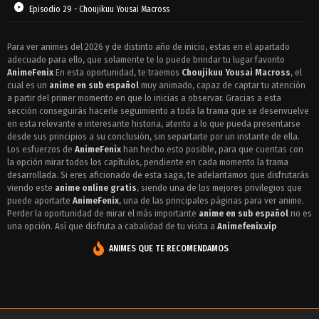
Episodio 29 - Choujikuu Yousai Macross
Episodio 28 - Choujikuu Yousai Macross
Para ver animes del 2026 y de distinto año de inicio, estas en el apartado
adecuado para ello, que solamente te lo puede brindar tu lugar favorito
Episodio 27 - Choujikuu Yousai Macross
AnimeFenix
En esta oportunidad, te traemos
Choujikuu Yousai Macross
, el
Episodio 26 - Choujikuu Yousai Macross
cual es un
anime en sub español
muy animado, capaz de captar tu atención
a partir del primer momento en que lo inicias a observar. Gracias a esta
Episodio 25 - Choujikuu Yousai Macross
sección conseguirás hacerle seguimiento a toda la trama que se desenvuelve
en esta relevante e interesante historia, atento a lo que pueda presentarse
Episodio 24 - Choujikuu Yousai Macross
desde sus principios a su conclusión, sin separtarte por un instante de ella.
Los esfuerzos de
AnimeFenix
han hecho esto posible, para que cuentas con
Episodio 23 - Choujikuu Yousai Macross
la opción mirar todos los capítulos, pendiente en cada momento la trama
desarrollada. Si eres aficionado de esta saga, te adelantamos que disfrutarás
Episodio 22 - Choujikuu Yousai Macross
viendo este
anime online gratis
, siendo una de los mejores privilegios que
puede aportarte
AnimeFenix
, una de las principales páginas para ver anime.
Episodio 21 - Choujikuu Yousai Macross
Perder la oportunidad de mirar el más importante
anime en sub español
no es
una opción. Así que disfruta a cabalidad de tu visita a
Animefenix.vip
Episodio 20 - Choujikuu Yousai Macross
ANIMES QUE TE RECOMENDAMOS
Episodio 19 - Choujikuu Yousai Macross
Episodio 18 - Choujikuu Yousai Macross
Episodio 17 - Choujikuu Yousai Macross