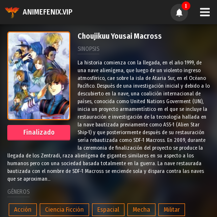
1
ANIMEFENIX.VIP
Choujikuu Yousai Macross
SINOPSIS
La historia comienza con la llegada, en el año 1999, de
una nave alienígena, que luego de un violento ingreso
atmosférico, cae sobre la isla de Ataria Sur, en el Océano
Pacífico. Después de una investigación inicial y debido a lo
descubierto en la nave, una coalición internacional de
países, conocida como United Nations Goverment (UN),
inicia un proyecto armamentístico en el que se incluye la
restauración e investigación de la tecnología hallada en
la nave bautizada previamente como ASS-1 (Alien Star
Finalizado
Ship-1) y que posteriormente después de su restauración
sería rebautizada como SDF-1 Macross. En 2009, durante
la ceremonia de finalización del proyecto se produce la
llegada de los Zentradi, raza alienígena de gigantes similares en su aspecto a los
humanos pero con una sociedad basada totalmente en la guerra. La nave restaurada
bautizada con el nombre de SDF-1 Macross se enciende sola y dispara contra las naves
que se aproximan...
GÉNEROS
Acción
Ciencia Ficción
Espacial
Mecha
Militar