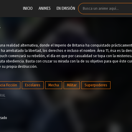
INICIO
ANIMES
EN EMISIÓN
s
na realidad alternativa, donde el Imperio de Britania ha conquistado prácticamen
 ha arrebatado la libertad, los derechos e incluso el nombre. Área 11, ésa es la de
ouch comenzará su rebelión, el día en que por casualidad se topa con la misteriosa
uta obediencia. Basta con cruzar su mirada con la de su objetivo para que éste cu
 su propia destrucción.
cia Ficción
Escolares
Mecha
Militar
Superpoderes
RAL
izado