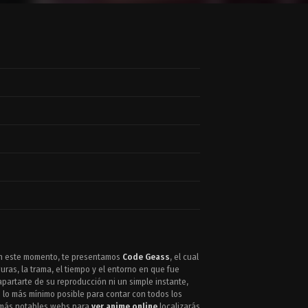
 En este momento, te presentamos
Code Geass
, el cual
guras, la trama, el tiempo y el entorno en que fue
partarte de su reproducción ni un simple instante,
o lo más mínimo posible para contar con todos los
s más notables webs para
ver anime online
localizarás