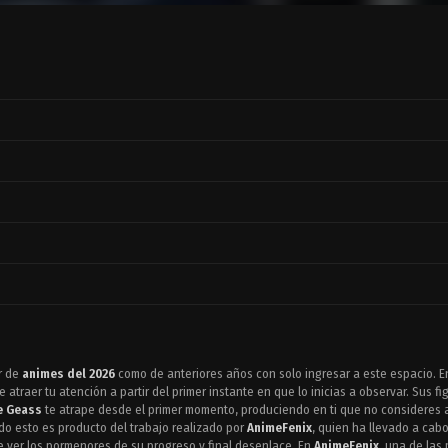
r de
animes del 2026
como de anteriores años con solo ingresar a este espacio.
atraer tu atención a partir del primer instante en que lo inicias a observar. Sus fi
e Geass
te atrape desde el primer momento, produciendo en ti que no consideres a
do esto es producto del trabajo realizado por
AnimeFenix
, quien ha llevado a cab
e ver los pormenores de su progreso y final desenlace. En
AnimeFenix
, una de la