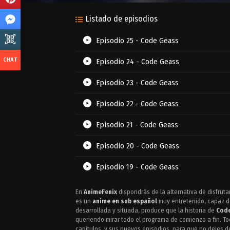
Listado de episodios
Episodio 25 - Code Geass
Episodio 24 - Code Geass
Episodio 23 - Code Geass
Episodio 22 - Code Geass
Episodio 21 - Code Geass
Episodio 20 - Code Geass
Episodio 19 - Code Geass
Episodio 18 - Code Geass
En
AnimeFenix
dispondrás de la alternativa de disfruta
es un
anime en sub español
muy entretenido, capaz de 
Episodio 17 - Code Geass
desarrollada y situada, produce que la historia de
Cod
queriendo mirar todo el programa de comienzo a fin. To
capítulos, y sus nuevos episodios, para que no dejes d