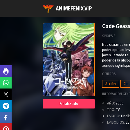
ANIMEFENIX.VIP
Code Geas
SINOPSIS
Nos situamos en u
poder opresor les
joven llamado Lel
poder de la absol
aunque signifique
GÉNEROS
Acción
Cien
INFORMACIÓN GENE
AÑO:
2006
Finalizado
TIPO:
TV
ESTADO:
Final
EPISODIOS:
25