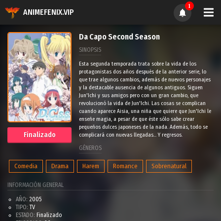
1
ANIMEFENIX.VIP
Da Capo Second Season
SINOPSIS
Esta segunda temporada trata sobre la vida de los
protagonistas dos años después de la anterior serie, lo
que trae algunos cambios, además de nuevos personajes
y la destacable ausencia de algunos antiguos. Siguen
Jun'Ichi y sus amigos pero con un gran cambio, que
revolucionó la vida de Jun'Ichi. Las cosas se complican
cuando aparece Aisia, una niña que quiere que Jun'Ichi le
enseñe magia, a pesar de que éste sólo sabe crear
pequeños dulces japoneses de la nada. Además, todo se
Finalizado
complicará con nuevas llegadas... Y regresos.
GÉNEROS
Comedia
Drama
Harem
Romance
Sobrenatural
INFORMACIÓN GENERAL
AÑO:
2005
TIPO:
TV
ESTADO:
Finalizado