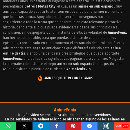
anteriores años únicamente al ingresar a este espacio. En esta ocasión, te
Episodio 3 - Detroit Metal City
presentamos
Detroit Metal City
, el cual es un
anime en sub español
muy
Episodio 2 - Detroit Metal City
animado, capaz de seducir tu atención empezando por el primer momento en
que lo inicias a mirar. Apoyado en esta sección conseguirás hacerle
Episodio 1 - Detroit Metal City
seguimiento a toda la trama que se desarrolla en esta relevante y atractiva
historia, pendiente a lo que pueda evidenciarse desde sus principios a su
conclusión, sin despegarte por un instante de ella. La voluntad de
AnimeFenix
han hecho esto posible, para que puedas disfrutar de cualquiera de los
episodios, concentrado en cada momento el entramado desarrollado. Si eres
admirador de esta saga, te anticipamos que disfrutarás viendo este
anime
online gratis
, siendo una de los mejores privilegios que puede aportarte
AnimeFenix
, una de las más significativas páginas para ver anime. Malgastar
la alternativa de disfrutar el mejor
anime en sub español
no es justificable.
Así que disfruta a plenitud de tu visita a
Animefenix.vip
ANIMES QUE TE RECOMENDAMOS
AnimeFenix
Ningún vídeo se encuentra alojado en nuestros servidores.
En los servidores de
AnimeFenix
no se almacenan alguno de los
animes en
sub español
, para tu conocimiento y demás propósitos.
2876