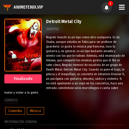
1
ANIMEFENIX.VIP
Detroit Metal City
SINOPSIS
Negishi Souichi es un tipo como otro cualquiera. Es de
Osaka, aunque estudia en Tokio para ser profesor de
guardería. Le gusta la música pop francesa, toca la
guitarra y, en general, es un tipo bastante amable y
atento con los que le rodean. Además, está enamorado de
Aikawa, que comparte los mismos gustos que él. No se
sabe cómo, Negishi terminó de vocalista de un grupo de
Death Metal: Detroit Metal City. Cuando se pone el traje, la
peluca y el maquillaje, se convierte en Johannes Krauser II,
Finalizado
un psicópata con guitarra; obsceno, sádico y violento. Si
no está apaleando a un viejo en los conciertos, hace una
entrada comiéndose unos murciélagos o canta sobre
matar y violar a la gente.
GÉNEROS
Comedia
Música
INFORMACIÓN GENERAL