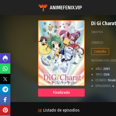
ANIMEFENIX.VIP
Di Gi Chara
SINOPSIS
GÉNEROS
Comedia
INFORMACIÓN GENE
AÑO:
2001
TIPO:
OVA
ESTADO:
Final
EPISODIOS:
4
Finalizado
Listado de episodios