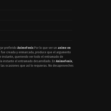
gar preferido
AnimeFenix
Por lo que ver un
anime en
que fue creada y enmarcada, produce que el argumento
le instante, queriendo ver todo el entramado de
da instante el entramado desarrollado. En
AnimeFenix
,
las ocasiones que así lo requieras. No desaproveches