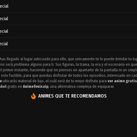
ecial
ecial
ecial
ecial
 has llegado al lugar adecuado para ello, que unicamente te lo puede brindar tu lu
no será problema alguno para ti. Sus figuras, la trama, la era y el escenario en 
l primer instante, haciendo que no pienses en apartarte de la pantalla ni un simp
esto factible, para que puedas disfrutar de todos los episodios, interesado en ca
e
ubicarás material de lujo, el cuál será de tu mejor disfrute para
ver anime gratis
añol
gratis en
Animefenix.vip
, una alternativa compleja de equiparar.
ANIMES QUE TE RECOMENDAMOS