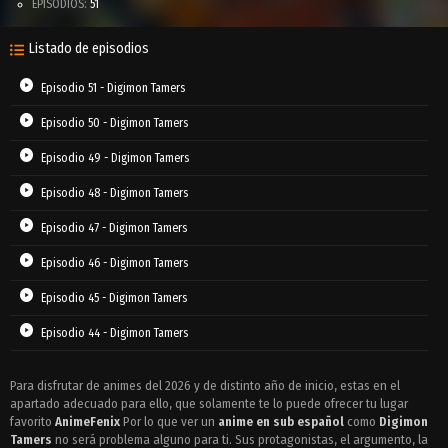
EPISODIOS:
51
Listado de episodios
Episodio 51 - Digimon Tamers
Episodio 50 - Digimon Tamers
Episodio 49 - Digimon Tamers
Episodio 48 - Digimon Tamers
Episodio 47 - Digimon Tamers
Episodio 46 - Digimon Tamers
Episodio 45 - Digimon Tamers
Episodio 44 - Digimon Tamers
Episodio 43 - Digimon Tamers
Para disfrutar de animes del 2026 y de distinto año de inicio, estas en el
apartado adecuado para ello, que solamente te lo puede ofrecer tu lugar
Episodio 42 - Digimon Tamers
favorito
AnimeFenix
Por lo que ver un
anime en sub español
como
Digimon
Episodio 41 - Digimon Tamers
Tamers
no será problema alguno para ti. Sus protagonistas, el argumento, la