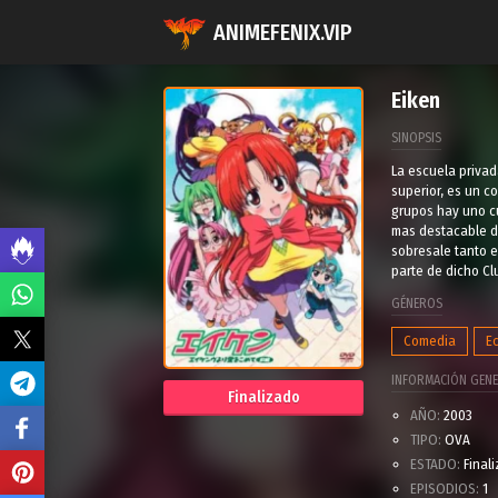
ANIMEFENIX.VIP
Eiken
SINOPSIS
La escuela privad
superior, es un c
grupos hay uno cu
mas destacable d
sobresale tanto e
parte de dicho Cl
GÉNEROS
Comedia
E
INFORMACIÓN GENE
Finalizado
AÑO:
2003
TIPO:
OVA
ESTADO:
Final
EPISODIOS:
1