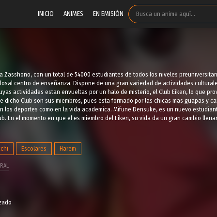
INICIO
ANIMES
EN EMISIÓN
a Zasshono, con un total de 54000 estudiantes de todos los niveles preuniversitar
olosal centro de enseñanza. Dispone de una gran variedad de actividades cultural
yas actividades estan envueltas por un halo de misterio, el Club Eiken, lo que pr
e dicho Club son sus miembros, pues esta formado por las chicas mas guapas y ca
n los deportes como en la vida academica. Mifune Densuke, es un nuevo estudiant
ub. En el momento en que el es miembro del Eiken, su vida da un gran cambio llen
cchi
Escolares
Harem
RAL
izado