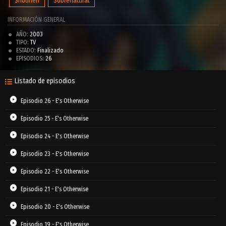
Shounen
Sobrenatural
INFORMACIÓN GENERAL
AÑO:
2003
TIPO:
TV
ESTADO:
Finalizado
EPISODIOS:
26
Listado de episodios
Episodio 26 - E's Otherwise
Episodio 25 - E's Otherwise
Episodio 24 - E's Otherwise
Episodio 23 - E's Otherwise
Episodio 22 - E's Otherwise
Episodio 21 - E's Otherwise
Episodio 20 - E's Otherwise
Episodio 19 - E's Otherwise