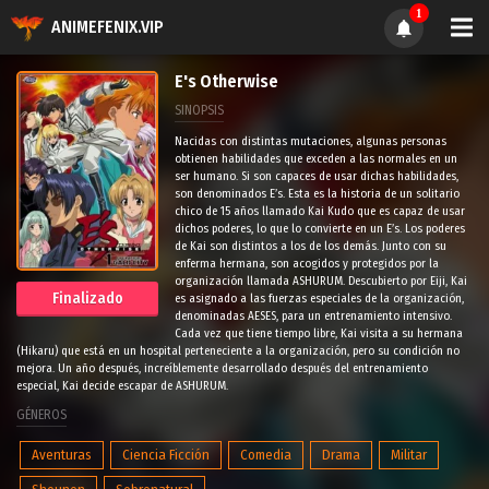
1
ANIMEFENIX.VIP
E's Otherwise
SINOPSIS
Nacidas con distintas mutaciones, algunas personas
obtienen habilidades que exceden a las normales en un
ser humano. Si son capaces de usar dichas habilidades,
son denominados E’s. Esta es la historia de un solitario
chico de 15 años llamado Kai Kudo que es capaz de usar
dichos poderes, lo que lo convierte en un E’s. Los poderes
de Kai son distintos a los de los demás. Junto con su
enferma hermana, son acogidos y protegidos por la
organización llamada ASHURUM. Descubierto por Eiji, Kai
Finalizado
es asignado a las fuerzas especiales de la organización,
denominadas AESES, para un entrenamiento intensivo.
Cada vez que tiene tiempo libre, Kai visita a su hermana
(Hikaru) que está en un hospital perteneciente a la organización, pero su condición no
mejora. Un año después, increíblemente desarrollado después del entrenamiento
especial, Kai decide escapar de ASHURUM.
GÉNEROS
Aventuras
Ciencia Ficción
Comedia
Drama
Militar