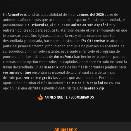
Episodio 18 - E's Otherwise
En
AnimeFenix
tendrás la posibilidad de mirar
animes del 2026
como de
anteriores años sin más que acceder a este espacio. En esta oportunidad, te
Episodio 17 - E's Otherwise
presentamos
E's Otherwise
, el cual es un
anime en sub español
muy
Episodio 16 - E's Otherwise
entretenido, creado para seducir tu atención desde el primer momento en que
lo arrancas a ver. Sus figuras, la trama, la era y el escenario en que fue
Episodio 15 - E's Otherwise
desarrollada y adaptada, hace que la historia de
E's Otherwise
te atrape a
partir del primer momento, produciendo en ti que no pienses en apartarte de
Episodio 14 - E's Otherwise
su reproducción ni un solo instante, esperando mirar todo el programa de
principio a fin. Los esfuerzos de
AnimeFenix
han hecho esto posible, para que
Episodio 13 - E's Otherwise
cuentas con la opción mirar todos los capítulos, pendiente en todo instante la
trama desarrollada. En
AnimeFenix
, una de las más importantes páginas para
Episodio 12 - E's Otherwise
ver anime online
encontrarás material de lujo, el cuál será de tu mejor
disfrute para
ver anime gratis
las veces que así lo quieras. Perder la
Episodio 11 - E's Otherwise
oportunidad de mirar el más importante
anime en sub español
no es una
opción. Así que disfruta a plenitud de tu visita a
Animefenix.vip
Episodio 10 - E's Otherwise
ANIMES QUE TE RECOMENDAMOS
Episodio 9 - E's Otherwise
Episodio 8 - E's Otherwise
Episodio 7 - E's Otherwise
AnimeFenix