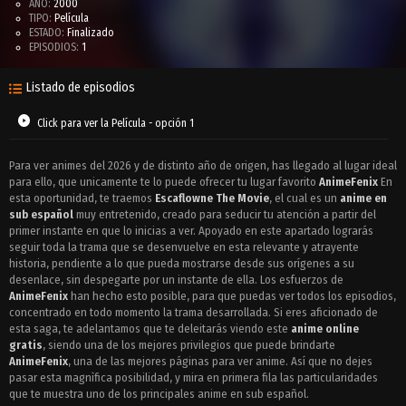
AÑO:
2000
TIPO:
Película
ESTADO:
Finalizado
EPISODIOS:
1
Listado de episodios
Click para ver la Película - opción 1
Para ver animes del 2026 y de distinto año de origen, has llegado al lugar ideal
para ello, que unicamente te lo puede ofrecer tu lugar favorito
AnimeFenix
En
esta oportunidad, te traemos
Escaflowne The Movie
, el cual es un
anime en
sub español
muy entretenido, creado para seducir tu atención a partir del
primer instante en que lo inicias a ver. Apoyado en este apartado lograrás
seguir toda la trama que se desenvuelve en esta relevante y atrayente
historia, pendiente a lo que pueda mostrarse desde sus orígenes a su
desenlace, sin despegarte por un instante de ella. Los esfuerzos de
AnimeFenix
han hecho esto posible, para que puedas ver todos los episodios,
concentrado en todo momento la trama desarrollada. Si eres aficionado de
esta saga, te adelantamos que te deleitarás viendo este
anime online
gratis
, siendo una de los mejores privilegios que puede brindarte
AnimeFenix
, una de las mejores páginas para ver anime. Así que no dejes
pasar esta magnìfica posibilidad, y mira en primera fila las particularidades
que te muestra uno de los principales anime en sub español.