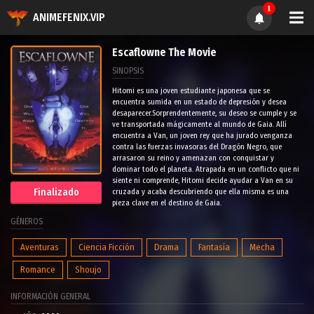
1
ANIMEFENIX.VIP
Escaflowne The Movie
SINOPSIS
Hitomi es una joven estudiante japonesa que se
encuentra sumida en un estado de depresión y desea
desaparecer.Sorprendentemente, su deseo se cumple y se
ve transportada mágicamente al mundo de Gaia. Allí
encuentra a Van, un joven rey que ha jurado venganza
contra las fuerzas invasoras del Dragón Negro, que
arrasaron su reino y amenazan con conquistar y
dominar todo el planeta. Atrapada en un conflicto que ni
siente ni comprende, Hitomi decide ayudar a Van en su
Finalizado
cruzada y acaba descubriendo que ella misma es una
pieza clave en el destino de Gaia.
GÉNEROS
Aventuras
Ciencia Ficción
Drama
Fantasía
Mecha
Romance
Shoujo
INFORMACIÓN GENERAL