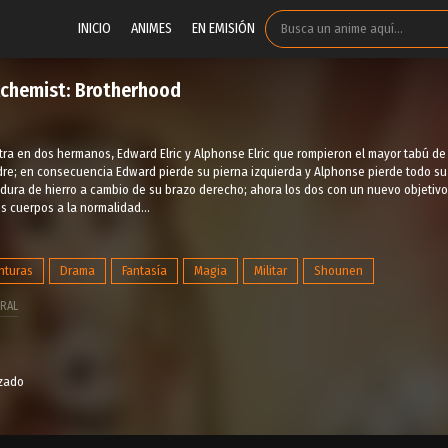
INICIO
ANIMES
EN EMISIÓN
lchemist: Brotherhood
ntra en dos hermanos, Edward Elric y Alphonse Elric que rompieron el mayor tabú de l
dre; en consecuencia Edward pierde su pierna izquierda y Alphonse pierde todo su
dura de hierro a cambio de su brazo derecho; ahora los dos con un nuevo objetiv
s cuerpos a la normalidad...
nturas
Drama
Fantasía
Magia
Militar
Shounen
RAL
izado