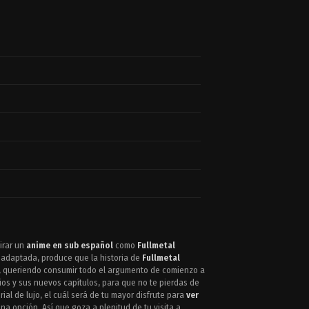
irar un
anime en sub español
como
Fullmetal
y adaptada, produce que la historia de
Fullmetal
te, queriendo consumir todo el argumento de comienzo a
ios y sus nuevos capítulos, para que no te pierdas de
ial de lujo, el cuál será de tu mayor disfrute para
ver
na opción. Así que goza a plenitud de tu visita a