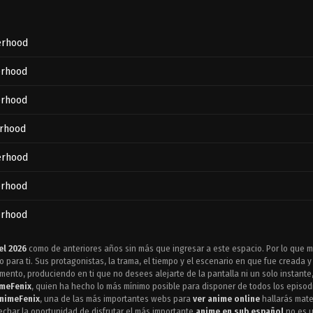
herhood
erhood
erhood
erhood
herhood
erhood
erhood
erhood
el 2026
como de anteriores años sin más que ingresar a este espacio. Por lo que m
para ti. Sus protagonistas, la trama, el tiempo y el escenario en que fue creada 
erhood
mento, produciendo en ti que no desees alejarte de la pantalla ni un solo instan
meFenix
, quien ha hecho lo más mínimo posible para disponer de todos los episod
nimeFenix
, una de las más importantes webs para
ver anime online
hallarás mater
erhood
echar la oportunidad de disfrutar el más importante
anime en sub español
no es u