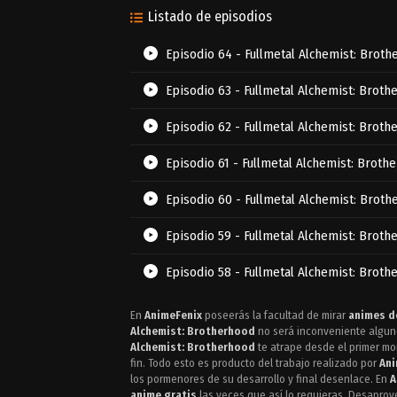
Listado de episodios
Episodio 64 - Fullmetal Alchemist: Brot
Episodio 63 - Fullmetal Alchemist: Broth
Episodio 62 - Fullmetal Alchemist: Broth
Episodio 61 - Fullmetal Alchemist: Broth
Episodio 60 - Fullmetal Alchemist: Brot
Episodio 59 - Fullmetal Alchemist: Broth
Episodio 58 - Fullmetal Alchemist: Broth
Episodio 57 - Fullmetal Alchemist: Broth
En
AnimeFenix
poseerás la facultad de mirar
animes d
Alchemist: Brotherhood
no será inconveniente alguno 
Episodio 56 - Fullmetal Alchemist: Broth
Alchemist: Brotherhood
te atrape desde el primer mo
fin. Todo esto es producto del trabajo realizado por
Ani
los pormenores de su desarrollo y final desenlace. En
A
Episodio 55 - Fullmetal Alchemist: Broth
anime gratis
las veces que así lo requieras. Desaprov