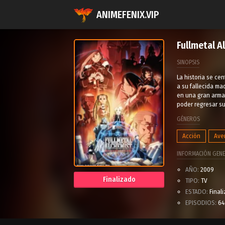
ANIMEFENIX.VIP
Fullmetal A
SINOPSIS
La historia se ce
a su fallecida ma
en una gran arma
poder regresar su
GÉNEROS
Acción
Ave
INFORMACIÓN GENE
AÑO:
2009
Finalizado
TIPO:
TV
ESTADO:
Final
EPISODIOS:
64