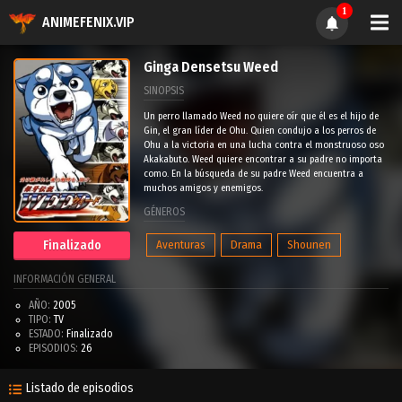
1
ANIMEFENIX.VIP
Ginga Densetsu Weed
SINOPSIS
Un perro llamado Weed no quiere oír que él es el hijo de
Gin, el gran líder de Ohu. Quien condujo a los perros de
Ohu a la victoria en una lucha contra el monstruoso oso
Akakabuto. Weed quiere encontrar a su padre no importa
como. En la búsqueda de su padre Weed encuentra a
muchos amigos y enemigos.
GÉNEROS
Aventuras
Drama
Shounen
Finalizado
INFORMACIÓN GENERAL
AÑO:
2005
TIPO:
TV
ESTADO:
Finalizado
EPISODIOS:
26
Listado de episodios