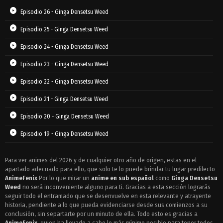
Episodio 26 - Ginga Densetsu Weed
Episodio 25 - Ginga Densetsu Weed
Episodio 24 - Ginga Densetsu Weed
Episodio 23 - Ginga Densetsu Weed
Episodio 22 - Ginga Densetsu Weed
Episodio 21 - Ginga Densetsu Weed
Episodio 20 - Ginga Densetsu Weed
Episodio 19 - Ginga Densetsu Weed
Episodio 18 - Ginga Densetsu Weed
Para ver animes del 2026 y de cualquier otro año de origen, estas en el
apartado adecuado para ello, que solo te lo puede brindar tu lugar predilecto
Episodio 17 - Ginga Densetsu Weed
AnimeFenix
Por lo que mirar un
anime en sub español
como
Ginga Densetsu
Episodio 16 - Ginga Densetsu Weed
Weed
no será inconveniente alguno para ti. Gracias a esta sección lograrás
seguir todo el entramado que se desenvuelve en esta relevante y atrayente
Episodio 15 - Ginga Densetsu Weed
historia, pendiente a lo que pueda evidenciarse desde sus comienzos a su
conclusión, sin separtarte por un minuto de ella. Todo esto es gracias a
Episodio 14 - Ginga Densetsu Weed
AnimeFenix
, quien ha llevado a cabo lo más mínimo posible para tener todos