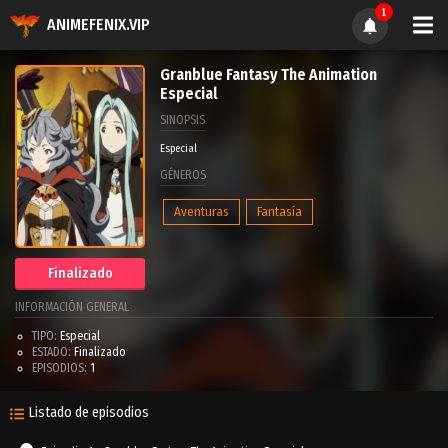
1
ANIMEFENIX.VIP
Granblue Fantasy The Animation
Especial
SINOPSIS
Especial
GÉNEROS
Aventuras
Fantasía
Finalizado
INFORMACIÓN GENERAL
TIPO:
Especial
ESTADO:
Finalizado
EPISODIOS:
1
Listado de episodios