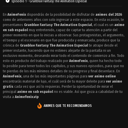
Episodio 1 - Granblue Fantasy The Animation Especial
En
AnimeFenix
dispondrás de la posibilidad de disfrutar de
animes del 2026
como de anteriores años con solo ingresar a este espacio. En esta ocasión, te
presentamos
Granblue Fantasy The Animation Especial
, el cual es un
anime
en sub español
muy entretenido, capaz de captar tu atención a partir del
primer momento en que lo inicias a observar. Sus protagonistas, el argumento,
el tiempo y el escenario en que fue producida y enmarcada, produce que la
crónica de
Granblue Fantasy The Animation Especial
te atrape desde el
primer instante, haciendo que no estimes alejarte de la pantalla ni un
exclusivo momento, deseando mirar todo el contenido de comienzo a fin. Todo
esto es producto del trabajo realizado por
AnimeFenix
, quien ha hecho todo
lo posible para tener todos los capítulos, y sus nuevos episodios, para que no
te pierdas de los más mínimos detalles de su progreso y final desenlace. En
AnimeFenix
, una de las más importantes páginas para
ver anime online
encontrarás material de lujo, el cuál será de tu mayor deleite para
ver anime
gratis
cada vez que así lo requieras. Perder la oportunidad de mirar el
principal
anime en sub español
no es viable. Así que goza a cabalidad de tu
visita a
Animefenix.vip
ANIMES QUE TE RECOMENDAMOS