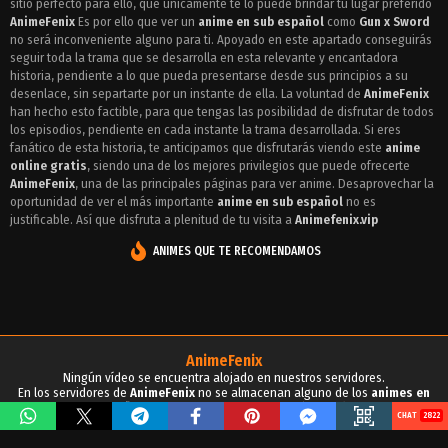
sitio perfecto para ello, que unicamente te lo puede brindar tu lugar preferido
Episodio 17 - Gun x Sword
AnimeFenix
Es por ello que ver un
anime en sub español
como
Gun x Sword
Episodio 16 - Gun x Sword
no será inconveniente alguno para ti. Apoyado en este apartado conseguirás
seguir toda la trama que se desarrolla en esta relevante y encantadora
Episodio 15 - Gun x Sword
historia, pendiente a lo que pueda presentarse desde sus principios a su
desenlace, sin separtarte por un instante de ella. La voluntad de
AnimeFenix
Episodio 14 - Gun x Sword
han hecho esto factible, para que tengas las posibilidad de disfrutar de todos
los episodios, pendiente en cada instante la trama desarrollada. Si eres
Episodio 13 - Gun x Sword
fanático de esta historia, te anticipamos que disfrutarás viendo este
anime
online gratis
, siendo una de los mejores privilegios que puede ofrecerte
Episodio 12 - Gun x Sword
AnimeFenix
, una de las principales páginas para ver anime. Desaprovechar la
oportunidad de ver el más importante
anime en sub español
no es
Episodio 11 - Gun x Sword
justificable. Así que disfruta a plenitud de tu visita a
Animefenix.vip
Episodio 10 - Gun x Sword
ANIMES QUE TE RECOMENDAMOS
Episodio 9 - Gun x Sword
Episodio 8 - Gun x Sword
Episodio 7 - Gun x Sword
AnimeFenix
Ningún vídeo se encuentra alojado en nuestros servidores.
Episodio 6 - Gun x Sword
En los servidores de
AnimeFenix
no se almacenan alguno de los
animes en
sub español
, para tu conocimiento y demás propósitos.
2822
Episodio 5 - Gun x Sword