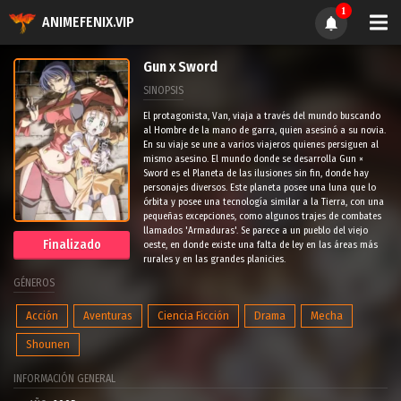
1
ANIMEFENIX.VIP
Gun x Sword
SINOPSIS
El protagonista, Van, viaja a través del mundo buscando
al Hombre de la mano de garra, quien asesinó a su novia.
En su viaje se une a varios viajeros quienes persiguen al
mismo asesino. El mundo donde se desarrolla Gun ×
Sword es el Planeta de las ilusiones sin fin, donde hay
personajes diversos. Este planeta posee una luna que lo
órbita y posee una tecnología similar a la Tierra, con una
pequeñas excepciones, como algunos trajes de combates
llamados 'Armaduras'. Se parece a un pueblo del viejo
Finalizado
oeste, en donde existe una falta de ley en las áreas más
rurales y en las grandes planicies.
GÉNEROS
Acción
Aventuras
Ciencia Ficción
Drama
Mecha
Shounen
INFORMACIÓN GENERAL