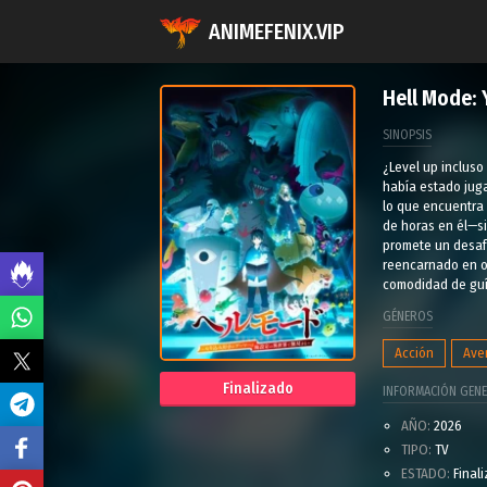
ANIMEFENIX.VIP
Hell Mode: 
SINOPSIS
¿Level up incluso
había estado juga
lo que encuentra 
de horas en él—si
promete un desafí
reencarnado en ot
comodidad de guí
GÉNEROS
Acción
Ave
Finalizado
INFORMACIÓN GENE
AÑO:
2026
TIPO:
TV
ESTADO:
Final