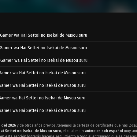
 Gamer wa Hai Settei no Isekai de Musou suru
 Gamer wa Hai Settei no Isekai de Musou suru
 Gamer wa Hai Settei no Isekai de Musou suru
Gamer wa Hai Settei no Isekai de Musou suru
Gamer wa Hai Settei no Isekai de Musou suru
Gamer wa Hai Settei no Isekai de Musou suru
Gamer wa Hai Settei no Isekai de Musou suru
Gamer wa Hai Settei no Isekai de Musou suru
 del 2026
y de otros años previos, tenemos la certeza de certificarte que has locali
ai Settei no Isekai de Musou suru
, el cual es un
anime en sub español
muy ani
Gamer wa Hai Settei no Isekai de Musou suru
en esta sección lograrás hacerle seguimiento a todo el entramado que se desenvue