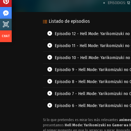
EPISODIOS:
12
Listado de episodios
Episodio 12 - Hell Mode: Yarikomizuki no
Episodio 11 - Hell Mode: Yarikomizuki no
Episodio 10 - Hell Mode: Yarikomizuki no
Episodio 9 - Hell Mode: Yarikomizuki no 
Episodio 8 - Hell Mode: Yarikomizuki no 
Episodio 7 - Hell Mode: Yarikomizuki no 
Episodio 6 - Hell Mode: Yarikomizuki no 
Episodio 5 - Hell Mode: Yarikomizuki no 
Si lo que pretendes es mirar los más relevantes
animes
presentamos
Hell Mode: Yarikomizuki no Gamer wa H
Episodio 4 - Hell Mode: Yarikomizuki no 
el primer momento en que lo arrancas a mirar. Apoyado 