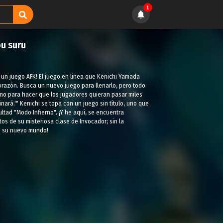
1
ou suru
 un juego AFK! El juego en línea que Kenichi Yamada
orazón. Busca un nuevo juego para llenarlo, pero todo
como para hacer que los jugadores quieran pasar miles
ará.'" Kenichi se topa con un juego sin título, uno que
ltad "Modo Infierno". ¡Y he aquí, se encuentra
s de su misteriosa clase de Invocador; sin la
de su nuevo mundo!