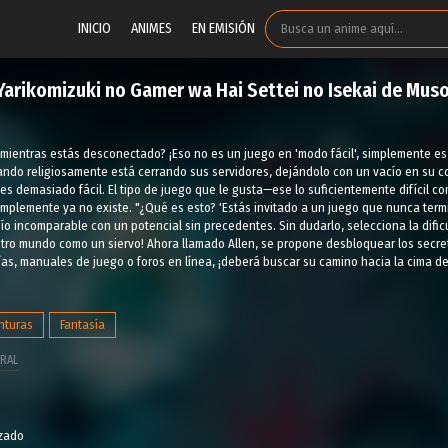
INICIO
ANIMES
EN EMISIÓN
Yarikomizuki no Gamer wa Hai Settei no Isekai de Mus
 mientras estás desconectado? ¡Eso no es un juego en 'modo fácil', simplemente es
ndo religiosamente está cerrando sus servidores, dejándolo con un vacío en su c
es demasiado fácil. El tipo de juego que le gusta—ese lo suficientemente difícil 
mplemente ya no existe. "¿Qué es esto? 'Estás invitado a un juego que nunca termin
o incomparable con un potencial sin precedentes. Sin dudarlo, selecciona la dificu
ro mundo como un siervo! Ahora llamado Allen, se propone desbloquear los secreto
as, manuales de juego o foros en línea, ¡deberá buscar su camino hacia la cima 
nturas
Fantasía
RAL
izado