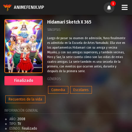
1
ANIMEFENIX.VIP
Hidamari Sketch X 365
SINOPSIS
Luego de pasar su examen de admisión, Yuno finalmente
es admitida en la Escuela de Artes Yamabuki. Ella vive en
los apartamentos Hidamari con su amiga y vecina
Miyako, y con sus amigas superiores, y también vecinas,
Hiro y Sae, la serie cuenta cómo son las vidas de estas
cuatro amigas. La serie también es una secuela de la
primera, con eventos que ocurren antes, durante y
después de la primera serie.
GÉNEROS
Finalizado
Comedia
Escolares
Recuentos de la vida
INFORMACIÓN GENERAL
AÑO:
2008
TIPO:
TV
ESTADO:
Finalizado