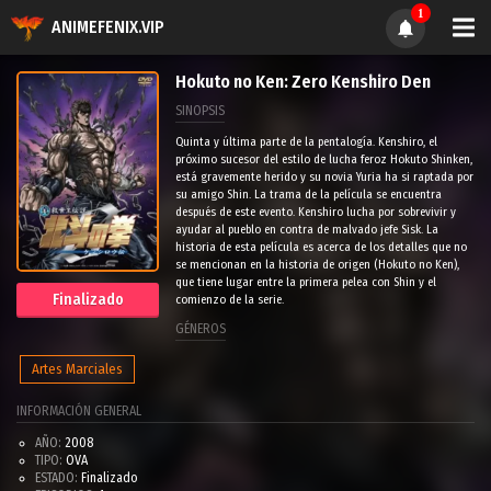
1
ANIMEFENIX.VIP
Hokuto no Ken: Zero Kenshiro Den
SINOPSIS
Quinta y última parte de la pentalogía. Kenshiro, el
próximo sucesor del estilo de lucha feroz Hokuto Shinken,
está gravemente herido y su novia Yuria ha si raptada por
su amigo Shin. La trama de la película se encuentra
después de este evento. Kenshiro lucha por sobrevivir y
ayudar al pueblo en contra de malvado jefe Sisk. La
historia de esta película es acerca de los detalles que no
se mencionan en la historia de origen (Hokuto no Ken),
que tiene lugar entre la primera pelea con Shin y el
Finalizado
comienzo de la serie.
GÉNEROS
Artes Marciales
INFORMACIÓN GENERAL
AÑO:
2008
TIPO:
OVA
ESTADO:
Finalizado