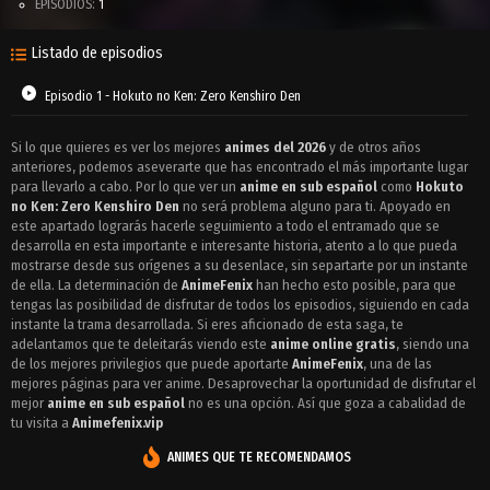
EPISODIOS:
1
Listado de episodios
Episodio 1 - Hokuto no Ken: Zero Kenshiro Den
Si lo que quieres es ver los mejores
animes del 2026
y de otros años
anteriores, podemos aseverarte que has encontrado el más importante lugar
para llevarlo a cabo. Por lo que ver un
anime en sub español
como
Hokuto
no Ken: Zero Kenshiro Den
no será problema alguno para ti. Apoyado en
este apartado lograrás hacerle seguimiento a todo el entramado que se
desarrolla en esta importante e interesante historia, atento a lo que pueda
mostrarse desde sus orígenes a su desenlace, sin separtarte por un instante
de ella. La determinación de
AnimeFenix
han hecho esto posible, para que
tengas las posibilidad de disfrutar de todos los episodios, siguiendo en cada
instante la trama desarrollada. Si eres aficionado de esta saga, te
adelantamos que te deleitarás viendo este
anime online gratis
, siendo una
de los mejores privilegios que puede aportarte
AnimeFenix
, una de las
mejores páginas para ver anime. Desaprovechar la oportunidad de disfrutar el
mejor
anime en sub español
no es una opción. Así que goza a cabalidad de
tu visita a
Animefenix.vip
ANIMES QUE TE RECOMENDAMOS