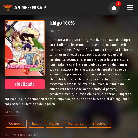
1
ANIMEFENIX.VIP
Ichigo 100%
SINOPSIS
La historia trata sobre un joven llamado Manaka Junpei,
un estudiante de secundaria que no tiene mucho éxito
con las mujeres. Desde niño siempre a tenido la ilusión de
ser un gran cineasta reconocido, es por eso que al
terminar la secundaria, piensa entrar a la preparatoria
Izumisaka la cuál tiene un club de cine. Un día, Junpei
sube a la azotea de la escuela, y de repente, le cae de
encima una preciosa chica con panties con fresas
alrededor (Ichigo es fresa en japones). Junpei queda muy
Finalizado
asombrado ante la belleza de la joven, la cual le da
mucha verguenza y se va corriendo. Al parecer,
accidentalmente, la joven olvida su cuaderno y Junpei se
entera que el cuaderno pertenece a Toujo Aya, asi que decide buscarla al día siguiente
para saber la identidad de la joven.
GÉNEROS
Comedia
Ecchi
Harem
Romance
Shounen
INFORMACIÓN GENERAL