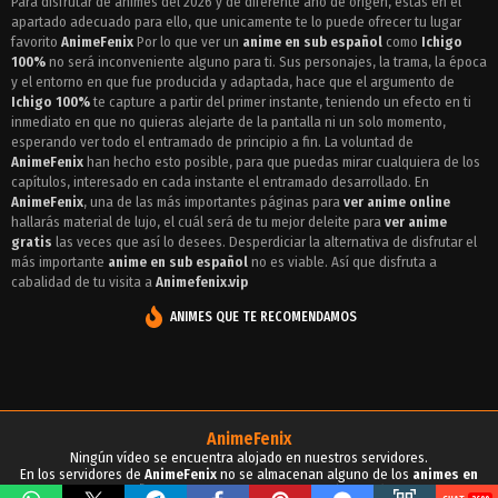
Para disfrutar de animes del 2026 y de diferente año de origen, estas en el
apartado adecuado para ello, que unicamente te lo puede ofrecer tu lugar
Episodio 9 - Ichigo 100%
favorito
AnimeFenix
Por lo que ver un
anime en sub español
como
Ichigo
Episodio 8 - Ichigo 100%
100%
no será inconveniente alguno para ti. Sus personajes, la trama, la época
y el entorno en que fue producida y adaptada, hace que el argumento de
Episodio 7 - Ichigo 100%
Ichigo 100%
te capture a partir del primer instante, teniendo un efecto en ti
inmediato en que no quieras alejarte de la pantalla ni un solo momento,
Episodio 6 - Ichigo 100%
esperando ver todo el entramado de principio a fin. La voluntad de
AnimeFenix
han hecho esto posible, para que puedas mirar cualquiera de los
Episodio 5 - Ichigo 100%
capítulos, interesado en cada instante el entramado desarrollado. En
AnimeFenix
, una de las más importantes páginas para
ver anime online
Episodio 4 - Ichigo 100%
hallarás material de lujo, el cuál será de tu mejor deleite para
ver anime
gratis
las veces que así lo desees. Desperdiciar la alternativa de disfrutar el
Episodio 3 - Ichigo 100%
más importante
anime en sub español
no es viable. Así que disfruta a
cabalidad de tu visita a
Animefenix.vip
Episodio 2 - Ichigo 100%
ANIMES QUE TE RECOMENDAMOS
Episodio 1 - Ichigo 100%
AnimeFenix
Ningún vídeo se encuentra alojado en nuestros servidores.
En los servidores de
AnimeFenix
no se almacenan alguno de los
animes en
sub español
, para tu conocimiento y demás propósitos.