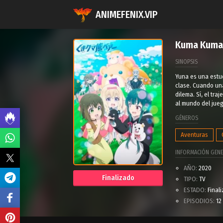
ANIMEFENIX.VIP
Kuma Kuma
SINOPSIS
Yuna es una estud
clase. Cuando una
dilema. Sí, el tr
al mundo del jueg
GÉNEROS
Aventuras
INFORMACIÓN GENE
AÑO:
2020
Finalizado
TIPO:
TV
ESTADO:
Final
EPISODIOS:
12