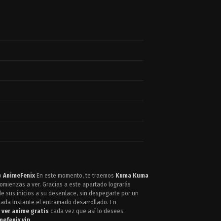
to
AnimeFenix
En este momento, te traemos
Kuma Kuma
comienzas a ver. Gracias a este apartado lograrás
e sus inicios a su desenlace, sin despegarte por un
cada instante el entramado desarrollado. En
a
ver anime gratis
cada vez que así lo desees.
mefenix.vip