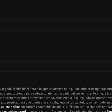
 llegado al sitio ideal para ello, que solamente te lo puede brindar tu lugar favori
tretenido, creado para seducir tu atención a partir del primer instante en que lo 
 en esta relevante y atrayente historia, pendiente a lo que pueda mostrarse desd
sto posible, para que puedas mirar cualquiera de los capítulos, concentrado en 
r anime online
encontrarás contenido de lujo, el cuál será de tu mejor deleite par
me en sub español
no es una opción. Así que disfruta a plenitud de tu visita a
Ani