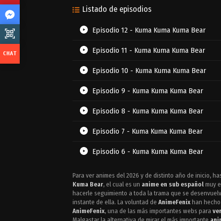
Listado de episodios
Episodio 12 - Kuma Kuma Kuma Bear
Episodio 11 - Kuma Kuma Kuma Bear
Episodio 10 - Kuma Kuma Kuma Bear
Episodio 9 - Kuma Kuma Kuma Bear
Episodio 8 - Kuma Kuma Kuma Bear
Episodio 7 - Kuma Kuma Kuma Bear
Episodio 6 - Kuma Kuma Kuma Bear
Episodio 5 - Kuma Kuma Kuma Bear
Para ver animes del 2026 y de distinto año de inicio, has
Kuma Bear
, el cual es un
anime en sub español
muy en
Episodio 4 - Kuma Kuma Kuma Bear
hacerle seguimiento a toda la trama que se desenvuelve
instante de ella. La voluntad de
AnimeFenix
han hecho e
AnimeFenix
, una de las más importantes webs para
ve
Episodio 3 - Kuma Kuma Kuma Bear
Malgastar la alternativa de mirar el más importante
ani