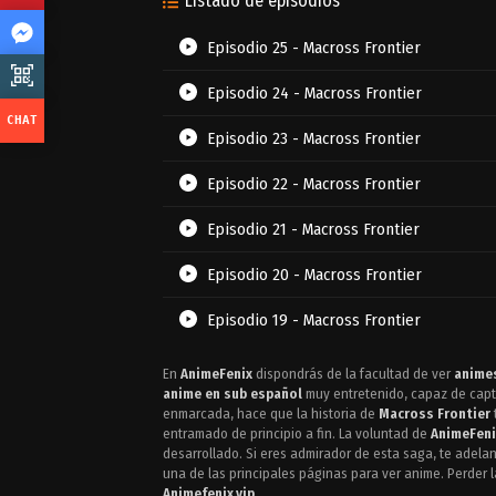
Listado de episodios
Episodio 25 - Macross Frontier
Episodio 24 - Macross Frontier
Episodio 23 - Macross Frontier
Episodio 22 - Macross Frontier
Episodio 21 - Macross Frontier
Episodio 20 - Macross Frontier
Episodio 19 - Macross Frontier
Episodio 18 - Macross Frontier
En
AnimeFenix
dispondrás de la facultad de ver
animes
anime en sub español
muy entretenido, capaz de captar
Episodio 17 - Macross Frontier
enmarcada, hace que la historia de
Macross Frontier
entramado de principio a fin. La voluntad de
AnimeFeni
desarrollado. Si eres admirador de esta saga, te adel
Episodio 16 - Macross Frontier
una de las principales páginas para ver anime. Perder l
Animefenix.vip