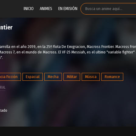
INICIO
ANIMES
EN EMISIÓN
ntier
arrolla en el año 2059, en la 25ª Flota De Emigracion, Macross Frontier. Macross Fro
cross 7, en el mundo de Macross. El VF-25 Messiah, es el ultimo "variable fighter
".
cia Ficción
Espacial
Mecha
Militar
Música
Romance
RAL
izado