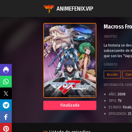
ANIMEFENIX.VIP
Macross Fro
SINOPSIS
La historia se des
subsecuente de Ma
que son los "Vajra
GÉNEROS
Acción
Cien
INFORMACIÓN GENE
AÑO:
2008
TIPO:
TV
Finalizado
ESTADO:
Final
EPISODIOS:
25