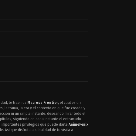
nidad, te traemos
Macross Frontier
, el cual es un
s, la trama, la era y el contexto en que fue creada y
ección ni un simple instante, deseando mirar todo el
pítulos, siguiendo en cada instante el entramado
s importantes privilegios que puede darte
AnimeFenix
,
le. Así que disfruta a cabalidad de tu visita a