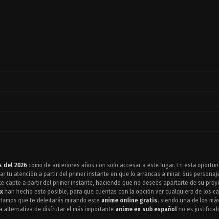
 del 2026
como de anteriores años con solo accesar a este lugar. En esta oportu
 tu atención a partir del primer instante en que lo arrancas a mirar. Sus personaje
te capte a partir del primer instante, haciendo que no desees apartarte de su proy
x
han hecho esto posible, para que cuentas con la opción ver cualquiera de los ca
antamos que te deleitarás mirando este
anime online gratis
, siendo una de los má
a alternativa de disfrutar el más importante
anime en sub español
no es justificab