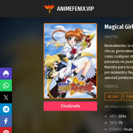
ANIMEFENIX.VIP
Magical Gir
SINOPSIS
Normalmente, la m
chicas generalmen
como cualquier ot
personas no pued
Nanoha para loca
por momentos lleg
amistad perduran 
GÉNEROS
Acción
Com
Finalizado
INFORMACIÓN GENE
AÑO:
2004
TIPO:
TV
ESTADO:
Final