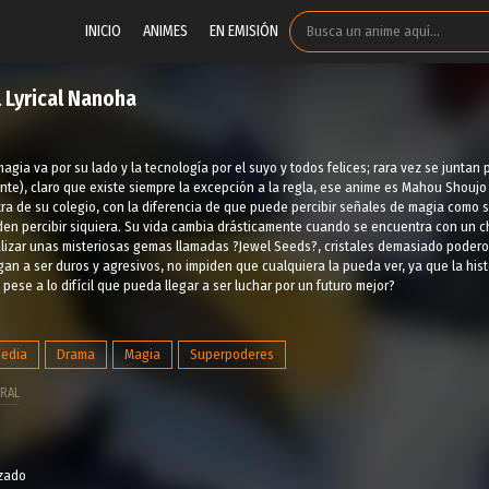
INICIO
ANIMES
EN EMISIÓN
l Lyrical Nanoha
agia va por su lado y la tecnología por el suyo y todos felices; rara vez se juntan 
te), claro que existe siempre la excepción a la regla, ese anime es Mahou Shouj
ra de su colegio, con la diferencia de que puede percibir señales de magia como 
en percibir siquiera. Su vida cambia drásticamente cuando se encuentra con un c
lizar unas misteriosas gemas llamadas ?Jewel Seeds?, cristales demasiado poder
an a ser duros y agresivos, no impiden que cualquiera la pueda ver, ya que la hi
pese a lo difícil que pueda llegar a ser luchar por un futuro mejor?
edia
Drama
Magia
Superpoderes
RAL
izado